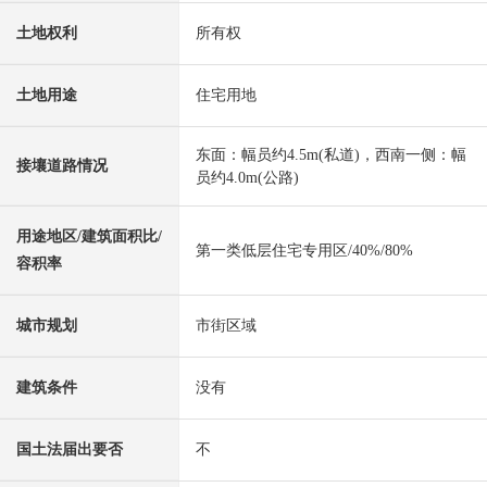
土地权利
所有权
土地用途
住宅用地
东面：幅员约4.5m(私道)，西南一侧：幅
接壤道路情况
员约4.0m(公路)
用途地区/建筑面积比/
第一类低层住宅专用区/40%/80%
容积率
城市规划
市街区域
建筑条件
没有
国土法届出要否
不