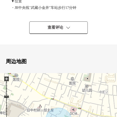
▼位置
・JR中央线"武藏小金井"车站步行17分钟
・JR中央线"东小金井"车站步行18分钟
・西武多摩川线"新小金井"车站步行16分钟
查看评论
▼土地的特徴
・土地面积122.42平米
・第一类低层住宅专用区的清静的住宅区
・在有建筑条件的待售土地，没有
能在喜欢的厂商要建筑
周边地图
・也承受参考计划的需讨论。
+
▼周边环境
・步行范围以内有超市·便利店，也便于购物
・到武藏野公园步行2分钟(约100m)
■在找想要的家方面给予帮助的━━━━━・・・
房源的详细、需讨论是如有意向，请跟我们联系。