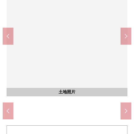
武藏小金井站(JR东日本中央本线)(约1360m)
按照7-Eleven小金井连雀商店(约550m)
小金井市立小金井第2中学(约450m)
Inageya小金井东町商店(约820m)
Keiyo日二小金井商店(约180m)
小金井市立南小学(约370m)
武藏野公园(约100m)
含有前面道路的外观
含有前面道路的外观
全体区划图
土地照片
土地照片
土地照片
土地照片
土地照片