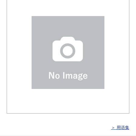
＞ 用语集