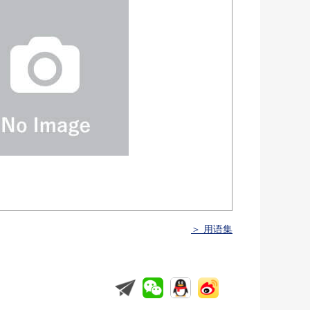
＞ 用语集