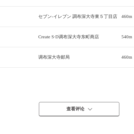
セブン-イレブン 調布深大寺東５丁目店
460m
Create S·D调布深大寺东町商店
540m
调布深大寺邮局
460m
查看评论
建造。