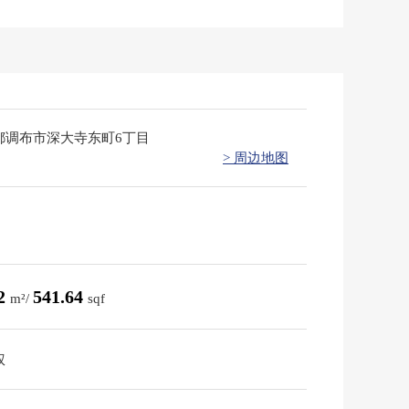
都调布市深大寺东町6丁目
> 周边地图
32
541.64
m²/
sqf
权