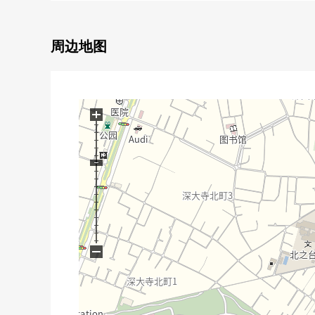
■ 交通━━━━━・・・・・
○ 公交站步行6分钟京王线"调布"车站公共汽车23分
周边地图
○ 公交站步行6分钟JR中央线"三鹰"车站公共汽车24
※遵照表示规章公共汽车所要时间在早晨的通勤高峰(7-
所要时间正采用最长的东西。
+
[对在调布市区域考虑新的生活的各位]
虽然想重新购买房子"可是"出售是以前？买房是以前
另外，关于调布市区域以外的房地产，也接受出售的需
"最好怎么办把继承的房地产""不知道卖的时机""想
买房到出售支援。
首先在电话告诉拥有房地产的概要。免费评估的申请是免费热
也把自己的家的"出售"交给安心和信赖的东西[三井Rehou
−