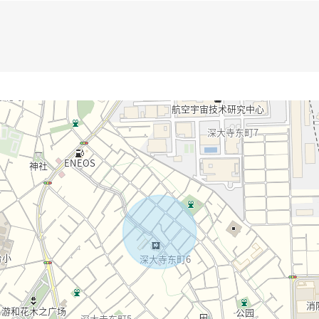
分
8:00的台阶)时的最有许多数量的时间段
？最好开始什么有那样的烦恼的欢迎来电。为了甚至初次来访的用户放心
讨论。
知道现在的价值""居住无勉强而，虽然剩下住宅贷款可是想换，"甚至什么
线：到0120-556-404如有意向，请跟我们联系。
se]请。