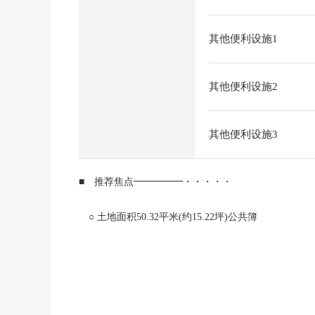
其他便利设施1
其他便利设施2
其他便利设施3
■ 推荐焦点━━━━━・・・・・
○ 土地面积50.32平米(约15.22坪)公共簿
○ 前面道路约4.0m
○ 建筑面积比80%，容积率200%
○ 不是有建筑条件的待售土地。在喜欢的House厂商
○ 购物不久到业务超市深大寺东町商店(约90m)便利