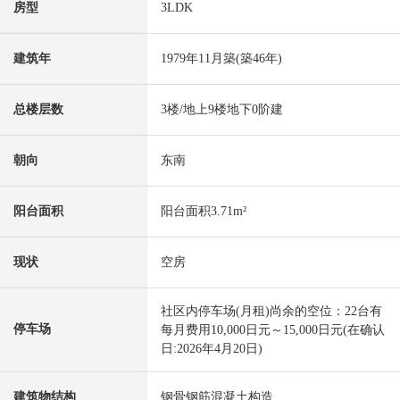
房型
3LDK
建筑年
1979年11月築(築46年)
总楼层数
3楼/地上9楼地下0阶建
朝向
东南
阳台面积
阳台面积3.71m²
现状
空房
社区内停车场(月租)尚余的空位：22台有
停车场
每月费用10,000日元～15,000日元(在确认
日:2026年4月20日)
建筑物结构
钢骨钢筋混凝土构造