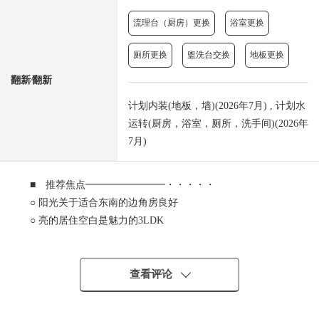
流理台（厨房）更换
浴室更换
厕所更换
盥洗台交换
地板更换
翻新⁄翻新
计划内装(地板，墙)(2026年7月) , 计划水
运转(厨房，浴室，厕所，洗手间)(2026年
7月)
■ 推荐焦点━━━━━━━━・・・・・
○ 阳光关于适合东南的边角房良好
○ 亮的居住空白是魅力的3LDK
○ 264户总户数的大的地方自治团体
○ 小学以及公园不久对育儿客气的成熟稳重的居住环境
○ 智能快递柜有
查看评论
■ 交通━━━━━━━━・・・・・