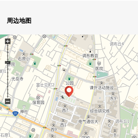
○ 京王线[特快停车]"调布"车站步行14分钟
■ 翻新内容(2026年7月)━━━━━━━━・・・・・
周边地图
○ 厨房交换
○ 浴室交换
+
○ 洗脸交换
○ 厕所更换
○ 水周围地板张替
○ 地板(张替)
○ 门交换
○ 照明交换
○ 供水、热水供应管更新
○ 热水器交换
−
○ 全Cross换新
○ 重音Cross
○ 室内清洁