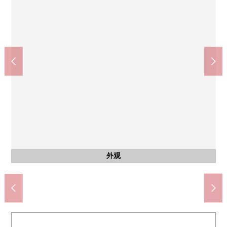
按照全家便利店调布武藏境商店(约190m)
医疗法人公司大坪会北多摩医院(约260m)
业务超市调布小岛町商店(约640m)
调布市立调布中学(约1490m)
调布市立石原小学(约510m)
ＯＫ调布商店(约730m)
外观
外观
外观
入口
入口
入口
步行3分钟。
步行10分钟
步行19分钟
步行8分钟
步行4分钟
步行7分钟
外观
外观
外观
外观
入口
入口
入口