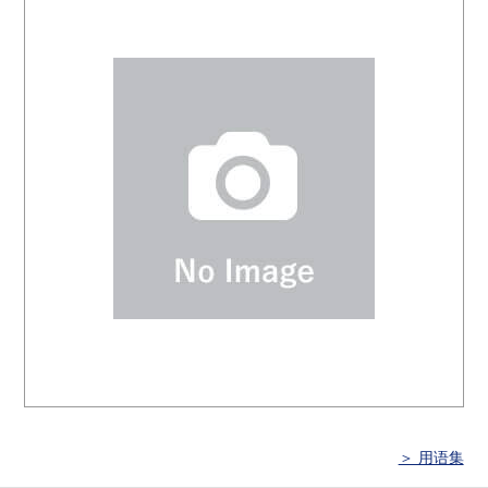
＞ 用语集