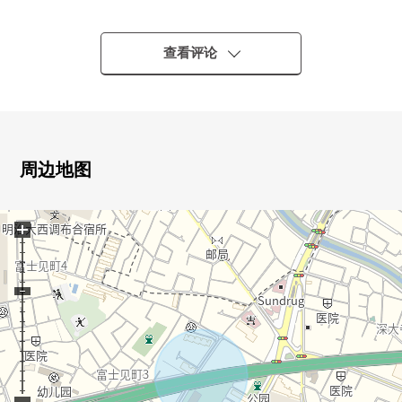
・京王线"调布"车站步行19分钟
・京王线"调布"车站公共汽车19分"富士见町住宅前"停歩5
分
查看评论
▼建筑物的特徴
・2026年9月完成计划的新房独栋住宅4LDK
・附带来客时便利的TV监视器的内部对讲机
・有汽车空间1台分(出自车型的)
周边地图
▼房间的特徴
+
・有窗，容易换空气，亮的浴室、洗手间
・有淋浴的盥洗台
・在1.2楼的厕所，附带舒适的温水冲洗马桶座
・有地板下边收纳
・为晒洗的衣物便利的2WAY阳台
▼周边环境
・到石原小学到约100m调布中学约870m