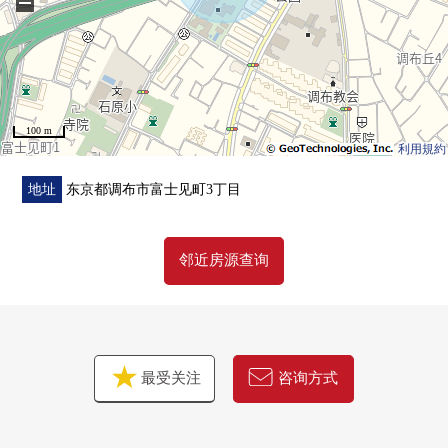
−
・到ＯＫ调布商店约1030m
・按照全家便利店调布武藏境到商店约470m
・到石原小农公园约90m
・小学以及公园不久对育儿家族客气的居住环境
100 m
■在找想要的家方面给予帮助的━━━━━・・・
利用規約
房源的详细、需讨论是如有意向，请跟我们联系。
地址
东京都调布市富士见町3丁目
邻近房源查询
最受关注
咨询方式