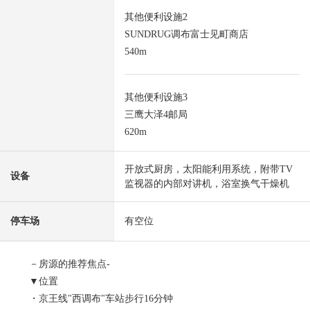
其他便利设施2
SUNDRUG调布富士见町商店
540m
其他便利设施3
三鹰大泽4邮局
620m
开放式厨房，太阳能利用系统，附带TV
设备
监视器的内部对讲机，浴室换气干燥机
停车场
有空位
－房源的推荐焦点-
▼位置
・京王线"西调布"车站步行16分钟