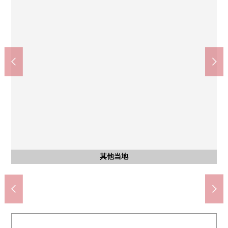
按照全家便利店调布武藏境商店(约470m)
医疗法人公司大坪会北多摩医院(约660m)
SUNDRUG调布富士见町商店(约540m)
业务超市调布小岛町商店(约950m)
调布市立石原小学(约100m)
调布市立调布中学(约870m)
ＯＫ调布商店(约1030m)
三鹰大泽4邮局(约620m)
调布专业商店(约1380m)
含有前面道路的外观
步行11分钟。
步行13分钟。
步行12分钟。
步行18分钟。
步行2分钟。
步行6分钟。
步行7分钟。
步行9分钟。
步行8分钟。
其他当地
其他当地
其他当地
其他当地
其他当地
其他当地