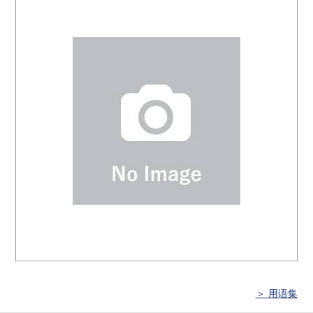
＞ 用语集