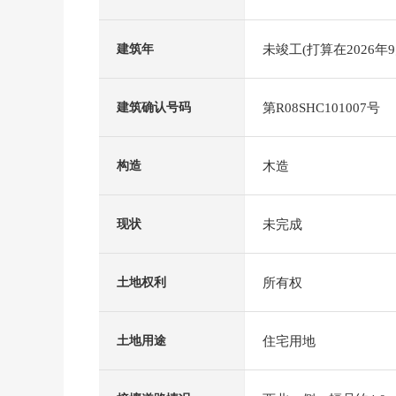
未竣工(打算在2026年
建筑年
第R08SHC101007号
建筑确认号码
木造
构造
未完成
现状
所有权
土地权利
住宅用地
土地用途