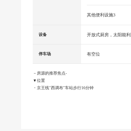
其他便利设施3
开放式厨房，太阳能利
设备
有空位
停车场
－房源的推荐焦点-
▼位置
・京王线"西调布"车站步行16分钟
・京王线"调布"车站步行20分钟
・京王线"调布"车站公共汽车19分"富士见町住宅前"停
▼建筑物的特徴
・2026年9月完成计划的新房独栋住宅4LDK