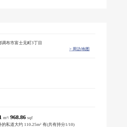
都调布市富士见町3丁目
> 周边地图
01
968.86
m²/
sqf
的私道大约 110.25m² 有(共有持分1/10)