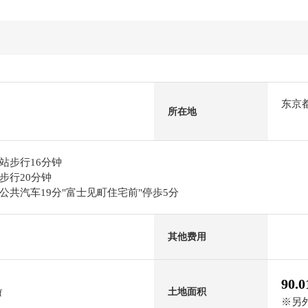
东京
所在地
站步行16分钟
步行20分钟
共汽车19分"富士见町住宅前"停歩5分
其他费用
90.
土地面积
f
※另外