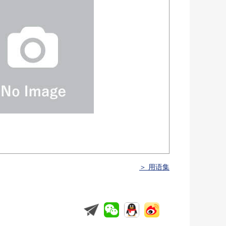
＞ 用语集