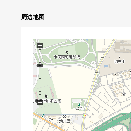
・附带来客时便利的TV监视器的内部对讲机
・有汽车空间1台分(出自车型的)
周边地图
▼房间的特徴
・约18.2张塌塌米宽敞的生活
・培养交流的客厅楼梯
+
▼设备
・与家族的会话兴奋起来的开放式组合厨房
・附带也便于雨天的洗衣的浴室烘干机
・有窗，容易换空气，亮的浴室、洗手间
・有淋浴的盥洗台
・在1.2楼的厕所，附带舒适的温水冲洗马桶座
・有地板下边收纳
−
・为晒洗的衣物便利的2WAY阳台
▼周边环境
・到石原小学到约110m调布中学约870m