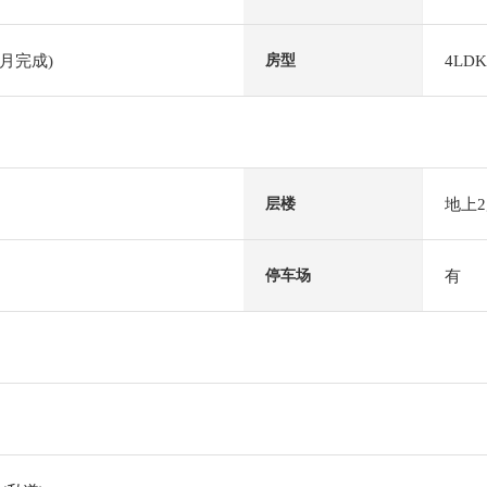
9月完成)
4LDK
房型
地上
层楼
有
停车场