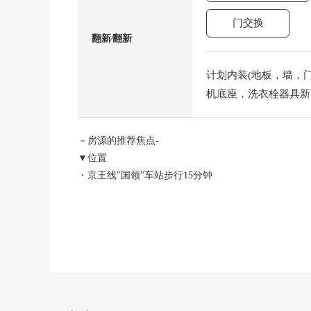
门交换
翻新⁄翻新
计划内装(地板，墙，门)
机底座，洗衣栓器具新的
－房源的推荐焦点-
▼位置
・京王线"国领"车站步行15分钟
▼Mansion的特徴
・820户总户数的大的地方自治团体
・在用地里有公园，能策划育儿层次和交流的环境
▼房间的特徴
・让水周围集中于1个地方，考虑生活的房型