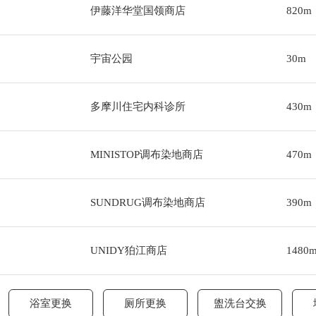
伊藤洋华堂国领商店
820m
宇宙公园
30m
多摩川住宅内科诊所
430m
MINISTOP调布染地商店
470m
SUNDRUG调布染地商店
390m
UNIDY狛江商店
1480
浴室更换
厕所更换
盥洗台交换