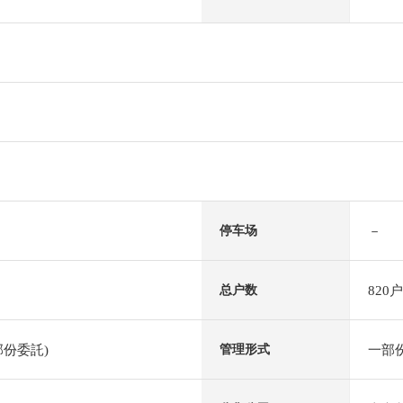
－
停车场
820户
总户数
份委託)
一部
管理形式