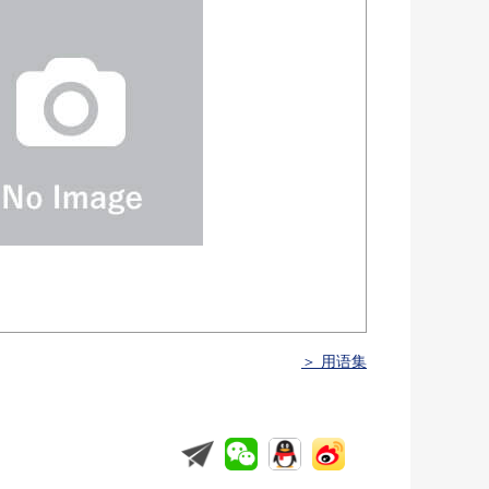
＞ 用语集