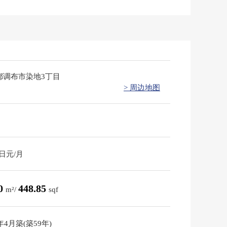
都调布市染地3丁目
> 周边地图
0日元/月
70
448.85
m²/
sqf
7年4月築(築59年)