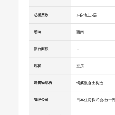
1楼/地上5层
总楼层数
西南
朝向
－
阳台面积
空房
现状
钢筋混凝土构造
建筑物结构
日本住房株式会社(一部
管理公司