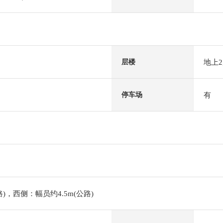
地上
层楼
有
停车场
路)，西侧：幅员约4.5m(公路)