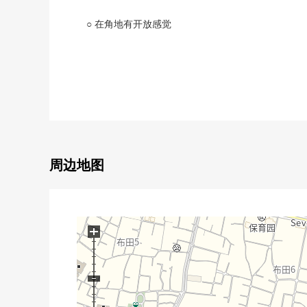
○ 在角地有开放感觉
○ 取得住宅性能评价书6项目最大等级
○ 新建住宅
○ 能使用京王线"布田站"和"国领站"的2车站
○ 育儿容易到杉森小学(360m)第3中学(410m)认定
○ 第一类低层住宅专用区的清静的住宅区
■ 交通━━━━━・・・・・
周边地图
○ 京王线"布田站"步行13分钟
■ 设备・设计━━━━━・・・・・
+
○ 能有效活用空白的双阳台
○ 家务流迹线被想的容易使用的房型
○ 也便于雨天的洗衣的浴室换气干燥机的
○ 有洗碗机的组合厨房