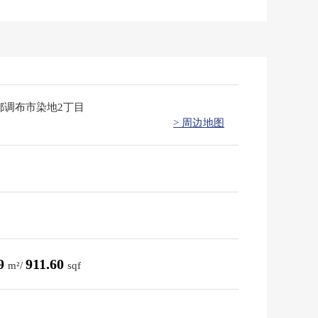
都调布市染地2丁目
> 周边地图
69
911.60
m²/
sqf