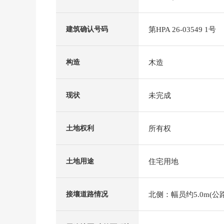
第HPA 26-03549 1号
建筑确认号码
木造
构造
未完成
现状
所有权
土地权利
住宅用地
土地用途
北侧：幅员约5.0m(公
接壤道路情况