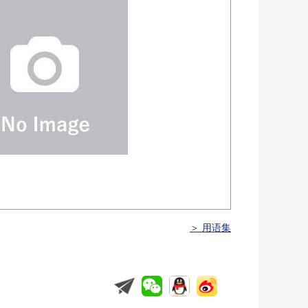
＞ 用语集