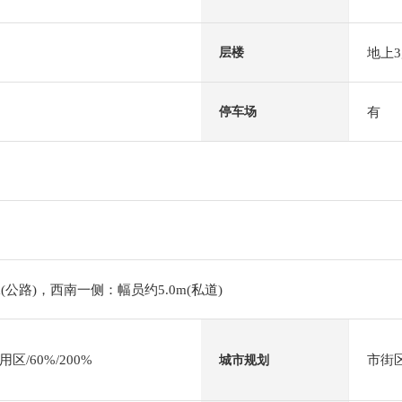
地上
层楼
有
停车场
(公路)，西南一侧：幅员约5.0m(私道)
/60%/200%
市街
城市规划