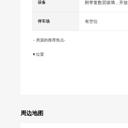
附带复数层玻璃，开放
设备
有空位
停车场
－房源的推荐焦点-
▼位置
・JR南武线"西府"车站步行12分钟
▼建筑物的特徴
・在角地有开放感觉
・2026年6月完成计划的新房独栋住宅
・1台汽车空间(出自但是，车型的)
・面向南、东面道路的亮的位置
・车的进出也前面道路约8m顺利
周边地图
▼房间的特徴