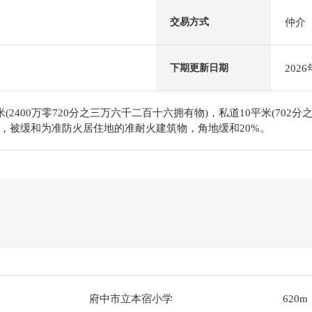
仲介
交易方式
202
下期更新日期
(2400万零720分之三万六千二百十六拥有物)，私道10平米(702分
，被缓和为准防火居住地的准耐火建筑物，角地缓和20%。
府中市立本宿小学
620m