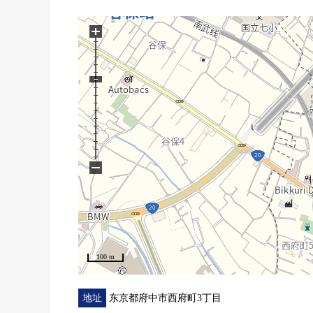
・3层楼、4LDK的房型
・用所有房间2面采光，阳光、通风良好
+
・明亮地有开放感觉的约18.6张塌塌米LDK
・培养交流的客厅楼梯
▼设备
・与家族的会话兴奋起来的开放式组合厨房
・内装净水器
・宽敞的1坪类型的浴室单元
−
・便于洗发水以及打扫的有淋浴的盥洗台
・1.2楼厕所设置
・附带TV监视器的内部对讲机
・在绝热性杰出的复数层玻璃
▼周边环境
100 m
・超市、公园、小学不久容易渡过的居住环境
- 峰会商店府中西原商店约620m
地址
东京都府中市西府町3丁目
- 西府町公园约140m