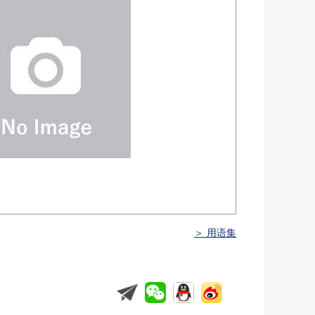
＞ 用语集