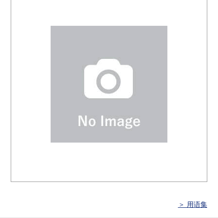
＞ 用语集