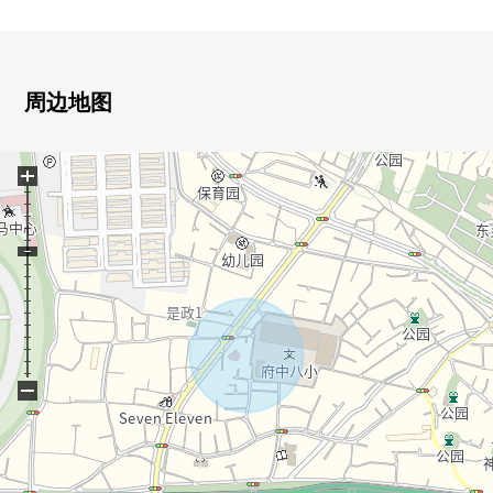
[对府中市、稻城市区域在讨论移动的顾客]
※也承受关于府中市、稻城市区域以外的房地产的出售的
需讨论。
周边地图
■也把自己的家的"出售"交给三井Rehouse请。
・虽然是否是否"出售是以前买房是以前"想重新购买可是不
+
知道是否最好开始什么。
・想把握拥有房地产的行情。
・因为剩下自己的家的住宅贷款所以想谈无勉强的资金计
划。
同顾客的情形相适应，合计，从住在的买房到出售，支
援。
首先，在免费热线，请命令拥有房地产的概要。
"免费评估的申请"是免费热线0120-554-979
−
详细的，到负责如有意向，请跟我们联系。