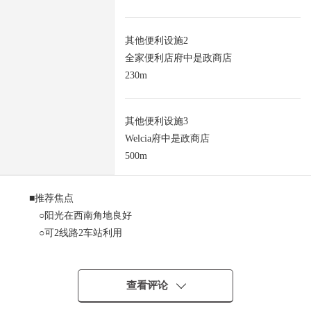
其他便利设施2
全家便利店府中是政商店
230m
其他便利设施3
Welcia府中是政商店
500m
■推荐焦点
○阳光在西南角地良好
○可2线路2车站利用
西武多摩川线"是政"车站步行11分钟
京王线"东府中"车站步行14分钟
0在有建筑条件的待售土地，没有。
查看评论
能在喜欢的House厂商建造。