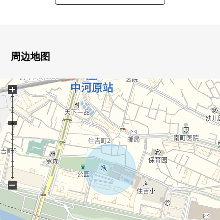
○ 生活便利设施正在步行10分钟的范围以内准备
○ 能停车1台(出自车型的)
■ 交通━━━━━・・・・
周边地图
○ 京王线"中河原"车站步行5分钟
+
■ 设备・设计━━━━━━・・・
○ ZEH水平住宅
○ 能使用FLAT 35S(利息A计划)
○ 开放式厨房
○ 有全居室收纳
○ 水循环正在2楼被整理起来，洗衣变得轻松的家务流迹
线
−
[对府中市、稻城市区域在讨论移动的顾客、收益房地产拥
有的顾客]