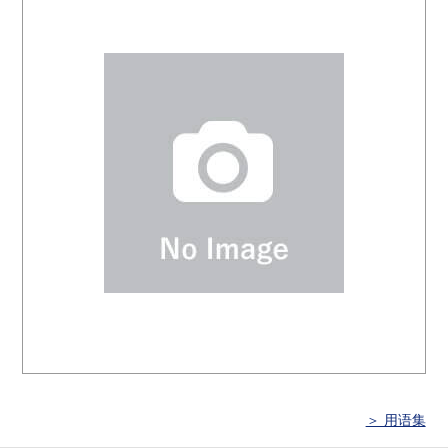
＞ 用语集