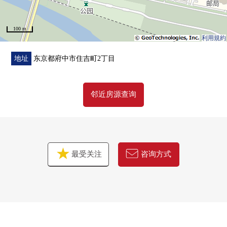
※也承受关于府中市、稻城市区域以外的房地产的出售的
需讨论。
100 m
■也把自己的家的"出售"交给三井Rehouse请。
利用規約
・虽然是否是否"出售是以前买房是以前"想重新购买可是不
知道是否最好开始什么。
地址
东京都府中市住吉町2丁目
・想把握拥有房地产的行情。
・因为剩下自己的家的住宅贷款所以想谈无勉强的资金计
邻近房源查询
划。
■也承受收益房地产(整栋小型公寓·Mansion、整栋写字楼、
分割所有Mansion)的免费评估、出售需讨论。
"没有现在马上出售的计划，但是只想知道价格""想把握拥
有房源的财产价值""想面向将来的出售"商谈
最受关注
咨询方式
同顾客的情形相适应，合计，从住在的买房到出售，支
援。 首先，在免费热线，请命令拥有房地产的概要。 "免
费评估的申请"是免费热线0120-554-979