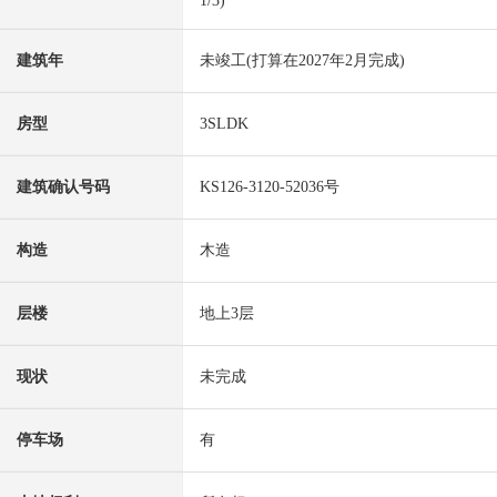
1/3)
建筑年
未竣工(打算在2027年2月完成)
房型
3SLDK
建筑确认号码
KS126-3120-52036号
构造
木造
层楼
地上3层
现状
未完成
停车场
有