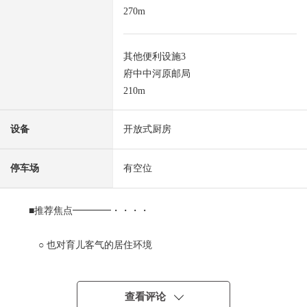
270m
其他便利设施3
府中中河原邮局
210m
设备
开放式厨房
停车场
有空位
■推荐焦点━━━━・・・・
○ 也对育儿客气的居住环境
到小学步行3分钟，并且到公园步行4分钟
○ 阳光在南侧道路良好
○ 到车站平坦的路程
查看评论