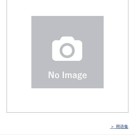
＞ 用语集