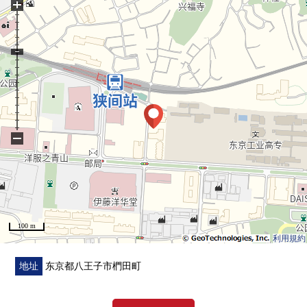
+
・实际使用面积约55平米的3LDK
・风景关于6楼部分良好
・在LDK有空调
▼周边环境
○伊藤洋华堂八王子商店、约210m
○７－ＥＬＥＶＥｎ八王子狭间町商店、约270m
○SUNDRUG高尾商店、约860m
−
○八王子中间份邮局、约290m
○中间中山诊所、约70m
○椚田公園、约590m
○八王子市立椚田小学校、约951m
○八王子市立椚田中学校、约1570m
100 m
利用規約
■在找想要的家方面给予帮助的━━━━━・・・
房源的详细、需讨论是如有意向，请跟我们联系。
地址
东京都八王子市椚田町