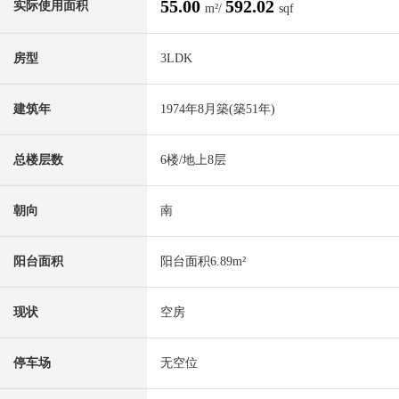
55.00
592.02
实际使用面积
m²/
sqf
房型
3LDK
建筑年
1974年8月築(築51年)
总楼层数
6楼/地上8层
朝向
南
阳台面积
阳台面积6.89m²
现状
空房
停车场
无空位