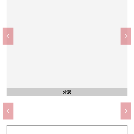
共有部分
停车场
入口
7-Eleven八王子狭间町商店(约270m)
八王子市立椚田中学校(约1570m)
伊藤洋华堂八王子商店(约210m)
八王子市立椚田小学校(约960m)
自行车停放处
公共汽车
停车场
外观
客厅
客厅
客厅
厨房
洗脸
厕所
阳台
风景
风景
入口
入口
外观
外观
外观