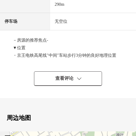
290m
停车场
无空位
－房源的推荐焦点-
▼位置
・京王电铁高尾线"中间"车站步行3分钟的良好地理位置
・超市，便利店生活便利性不久丰富的环境
▼Mansion的特徴
查看评论
・87户总户数的地方自治团体
・东京建物株式会社开发并分售Mansion
・西松建设株式会社施工
▼房间的特徴
周边地图
・为朝南，光照良好
・现在住进关于空房马上可(残代金清算後)