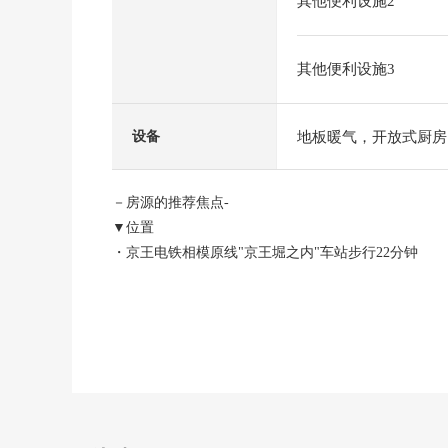
其他便利设施2
其他便利设施3
地板暖气，开放式厨房
设备
－房源的推荐焦点-
▼位置
・京王电铁相模原线"京王堀之内"车站步行22分钟
公共汽车10分公交站"东山住宅"停歩5分
▼建筑物的特徴
・大和House旧施工
・轻量铁骨造2阶建
・西南×东北角地
・用地面积约188.04平米