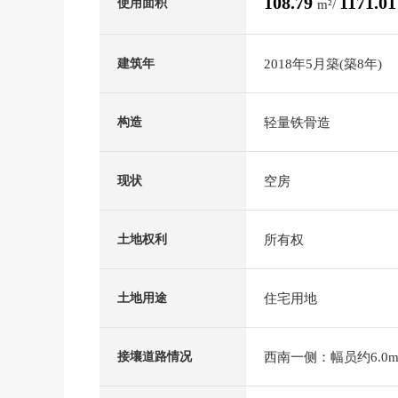
108.79
1171.0
使用面积
m²/
2018年5月築(築8年)
建筑年
轻量铁骨造
构造
空房
现状
所有权
土地权利
住宅用地
土地用途
西南一侧：幅员约6.0m
接壤道路情况