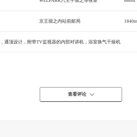
WELPARK八王子堀之等候室
860m
京王堀之内站前邮局
1840
，通顶设计，附带TV监视器的内部对讲机，浴室换气干燥机
查看评论