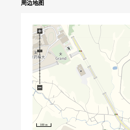
・2018年5月築的4LDK
周边地图
・全部电化住宅
・区划的准备的清静的住宅地内
▼房间的特徴
+
・从餐厅感到四季的样子。
・约17张塌塌米宽敞的LDK
▼设备
・在厨房1具栓型净水器
・内装洗碗机
・浴室换气干燥机
・地板暖气(客厅部分)
−
・厕所在各层
・附带TV监视器的内部对讲机
■ 在找想要的家方面给予帮助的━━━━━・・・
房源的详细、需讨论是如有意向，请跟我们联系。
100 m