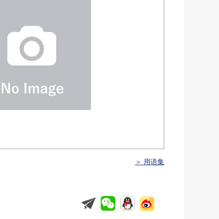
＞ 用语集