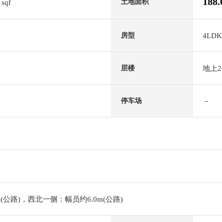
1
188
土地面积
sqf
4LDK
房型
地上
层楼
－
停车场
(公路)，西北一侧：幅员约6.0m(公路)