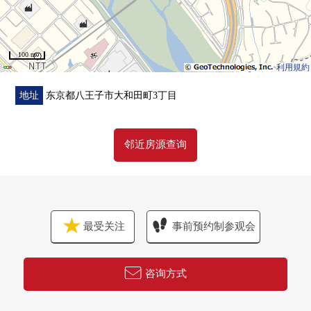
・有淋浴的盥洗台
・各居室有存储空间
・防盗门
100 m
・智能快递柜
利用規約
■在找想要的家方面给予帮助的━━━━━・・・
地址
东京都八王子市大和田町3丁目
房源的详细、需讨论是如有意向，请跟我们联系。
邻近房源查询
最受关注
事前预约制参观会
咨询方式