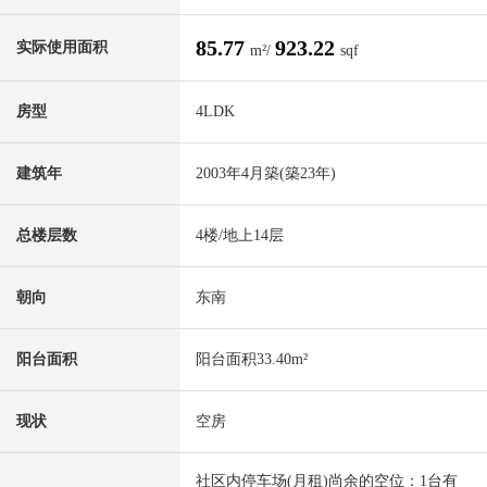
85.77
923.22
实际使用面积
m²/
sqf
房型
4LDK
建筑年
2003年4月築(築23年)
总楼层数
4楼/地上14层
朝向
东南
阳台面积
阳台面积33.40m²
现状
空房
社区内停车场(月租)尚余的空位：1台有