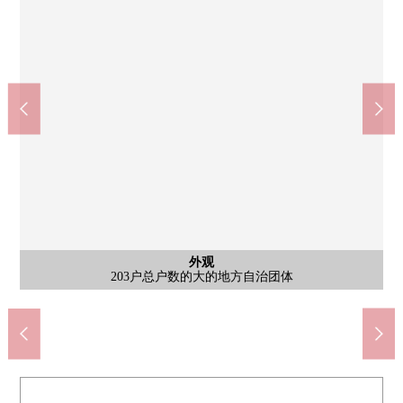
公共汽车
西式房间
西式房间
日式房间
西式房间
共有部分
停车场
停车场
外观
门口
门口
厨房
客厅
客厅
厨房
洗脸
厕所
阳台
风景
风景
风景
入口
入口
外观
外观
外观
SUNDRUG Forest商城八王子大和田商店(约830m)
全家便利店八王子大和田町5丁目商店(约610m)
阳光在来自阳台的风景东南、东北的住戸良好
请看来自来自阳台的风景是非阳台的风景
超市阿尔卑斯山大和田商店(约870m)
203户总户数的大的地方自治团体
八王子市立第一中学(约1600m)
阳台面积约33.4平米的L字阳台
约6张塌塌米西式房间(东南)
约6张塌塌米西式房间
约6张塌塌米西式房间
来自阳台的风景
自行车停放处
公共汽车
日式房间
大厅入口
停车场
停车场
门口
门口
厨房
客厅
客厅
厨房
洗脸
厕所
入口
外观
外观
外观