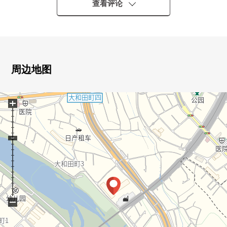
▼Mansion的特徴
查看评论
・203户总户数的ＢＩＣ地方自治团体
・能在和重要的宠物一起生活的公寓(有细则)
・在停车场专用的使用权(免费使用)
・管理体制良好度
・地方自治团体房·小孩Park、洗车空间等的充实的共用设
周边地图
施
+
▼房间的特徴
・实际使用面积85.77平米的4LDK
・东南、东北的采光房
・风景良好
・和生活成为一体的约4.3张塌塌米Open空域
・会话在菜的时候兴奋起来的开放式厨房
・L字型的阳台
−
▼设备
・在客厅地板暖气