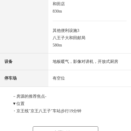
和田店
830m
其他便利设施3
八王子大和田邮局
580m
设备
地板暖气，影像对讲机，开放式厨房
停车场
有空位
－房源的推荐焦点-
▼位置
・京王线"京王八王子"车站步行19分钟
・JR中央线、JR横滨线、JR八高线"八王子"车站步行24分钟