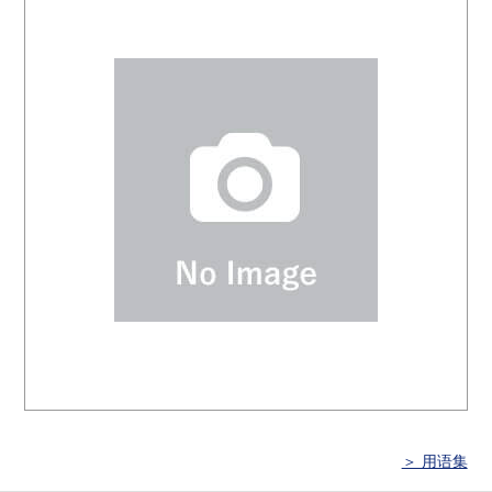
＞ 用语集