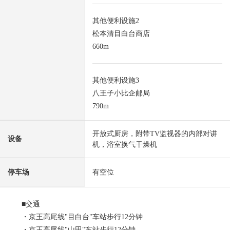
其他便利设施2
松本清目白台商店
660m
其他便利设施3
八王子小比企邮局
790m
开放式厨房，附带TV监视器的内部对讲
设备
机，浴室换气干燥机
停车场
有空位
■交通
・京王高尾线"目白台"车站步行12分钟
・京王高尾线"山田"车站步行12分钟