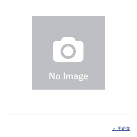
＞ 用语集