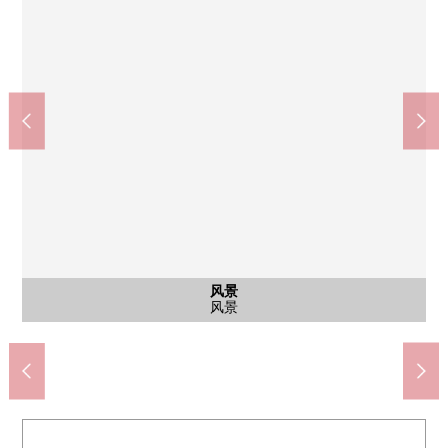
停车场
停车场
风景
风景
风景
院子
风景
外观
八王子市立椚田小学校(约1210m)
八王子市立椚田中学校(约1050m)
京王商店目白台商店(约910m)
松本清目白台商店(约660m)
停车场
停车场
风景
风景
风景
院子
风景
外观