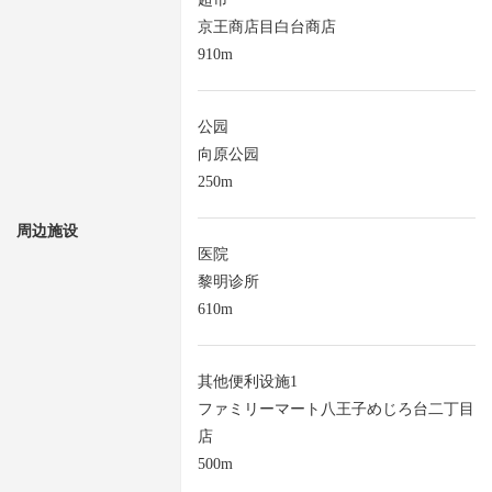
京王商店目白台商店
910m
公园
向原公园
250m
周边施设
医院
黎明诊所
610m
其他便利设施1
ファミリーマート八王子めじろ台二丁目
店
500m