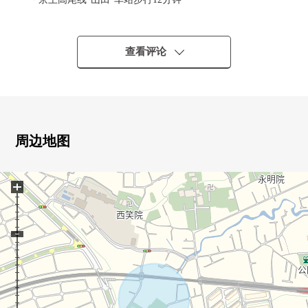
■推荐焦点
0第一类低层住宅专用区的清静的住宅区
查看评论
0家族互相见面的生活INN楼梯
0家族的会话兴奋起来的开放式组合厨房
0在洗脸室设置便利的毛巾收纳处
0面向东南的，光照良好
0有约3张塌塌米步入式衣帽间
周边地图
0有全居室收纳
0东南×东北的角地
+
■ 也把自己的家的"出售"交给三井Rehouse请
・虽然是否是否"出售是以前买房是以前"想重新购买可是不
知道是否最好开始什么。
・想把握拥有房地产的行情。
・因为剩下自己的家的住宅贷款所以想谈无勉强的资金计
划。