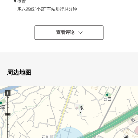
▼位置
・JR八高线"小宫"车站步行14分钟
・关于第一类低层住宅专用区清静的住宅区
▼土地的特徴
查看评论
・土地面积约129.04平米的待售土地
・每前面道路约6m有开放感觉
・建筑面积比40%容积率80%
・不是建筑包含条件待售土地
能在喜欢的House厂商、建筑公司建造
周边地图
▼周边环境
+
・7-Eleven八王子田岛桥店步行4分钟(约250m)
・八王子市立小宫小学步行9分钟(约670m)
・石川桑原公园步行3分钟(约210m)
■ 在找想要的家方面给予帮助的━━━━━・・・
房源的详细、需讨论是如有意向，请跟我们联系。