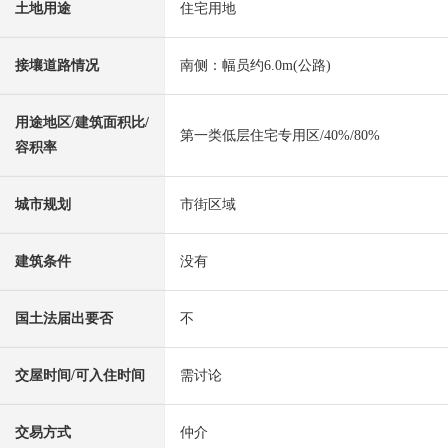
土地用途
住宅用地
接壤道路情况
南侧：幅员约6.0m(公路)
用途地区/建筑面积比/
第一类低层住宅专用区/40%/80%
容积率
城市规划
市街区域
建筑条件
没有
国土法届出要否
不
交屋时间/可入住时间
需讨论
交易方式
仲介