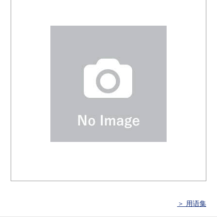
＞ 用语集