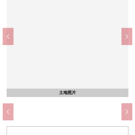
超市阿尔卑斯山宇津木的台阶店(约1800m)
东海大学附属的八王子医院(约1300m)
八王子市立石川中学(约1700m)
八王子市立小宫小学(约670m)
日野台邮局(约1300m)
含有前面道路的外观
含有前面道路的外观
土地照片
土地照片
土地照片
区划图