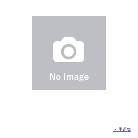
＞ 用语集