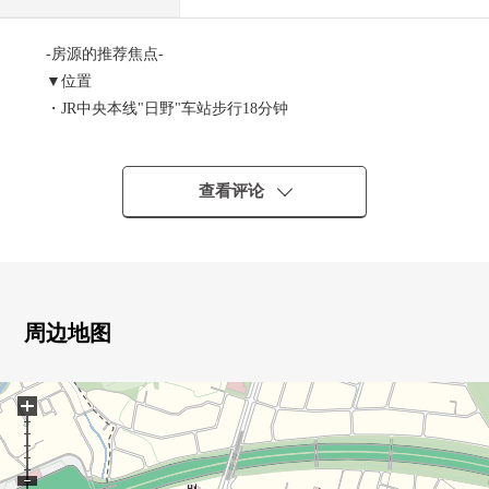
-房源的推荐焦点-
▼位置
・JR中央本线"日野"车站步行18分钟
▼建筑物的特徴
・建筑面积约105.16平米，新房木造4LDK独栋住宅
查看评论
・有停车位2台分(出自车型的)
▼房间的特徴
・约20.2张塌塌米LDK，有开放感觉
・能在柜台厨房瞭望客厅
周边地图
・甚至雨天有浴室烘干机的没有洗衣的担心
・包括西式房间的WIC在内，各地方有存储空间
+
・能从2个房间来来去去继续，是阳台
▼设备