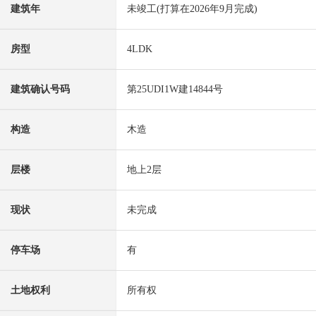
建筑年
未竣工(打算在2026年9月完成)
房型
4LDK
建筑确认号码
第25UDI1W建14844号
构造
木造
层楼
地上2层
现状
未完成
停车场
有
土地权利
所有权