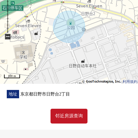
・与家族的交流加深的生活INN楼梯
・附带温水冲洗马桶座的厕所
・24小时换气
・附带TV监视器的内部对讲机
−
▼周边环境
・Coop日野站前店步行17分钟(约1300m)
・7-Eleven日野市日野台2丁目商店步行4分钟(约320m)
・日野市立日野第3小学步行2分钟(约130m)
100 m
■ 在找想要的家方面给予帮助的━━━━━・・・
利用規約
房源的详细、需讨论是如有意向，请跟我们联系。
地址
东京都日野市日野台2丁目
邻近房源查询