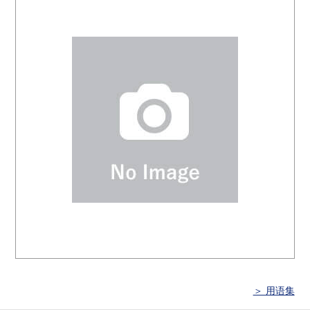
＞ 用语集