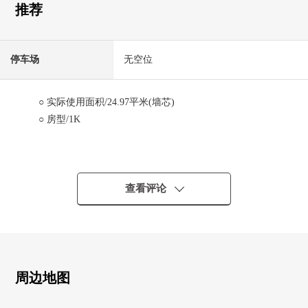
推荐
停车场
无空位
○ 实际使用面积/24.97平米(墙芯)
○ 房型/1K
■带租约的房子房源(副租借合同交接关键)(2026年5月1日当
时)
○ 每月费用租金/54,910日元
查看评论
○ 每月费用公益金/10,350日元
○ 表面回报率/4.8%
※表面回报率是为相对于售价的一年的租金收入(包括公益
金等在内)的比例保持公共税费其他相关房产需要的费用的
扣除前的数据。
周边地图
※租金收入确实历时将来不是保证能够得到的东西。