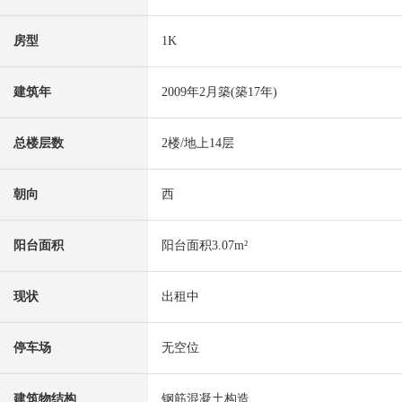
房型
1K
建筑年
2009年2月築(築17年)
总楼层数
2楼/地上14层
朝向
西
阳台面积
阳台面积3.07m²
现状
出租中
停车场
无空位
建筑物结构
钢筋混凝土构造