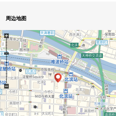
安稳洗涤槽，玻璃TOP炉子
地板暖气(客厅)
24小时换气
周边地图
浴室干燥暖气
无水箱马桶，独立盥洗室
+
可各层垃圾出来
内走廊设计
防止犯罪双层防盗门
智能快递柜有
5套电梯(非常用含)
◇共用设施
−
门卫(1楼)，大厅入口(1楼)，View休息室(20楼)，贵宾室(5
楼)
在各层垃圾站有
◆周边环境