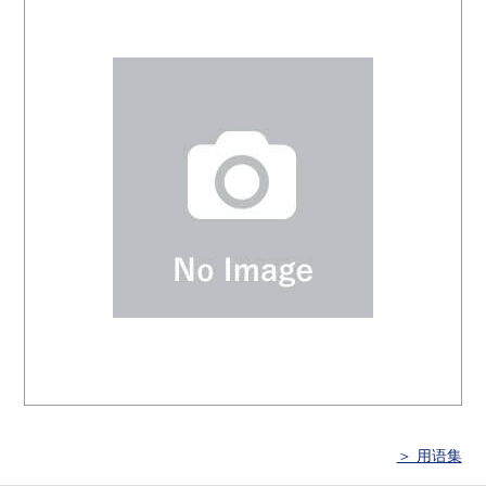
＞ 用语集