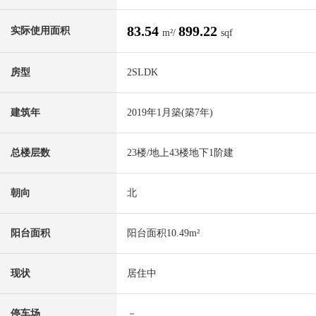
83.54
899.22
实际使用面积
m²/
sqf
房型
2SLDK
建筑年
2019年1月築(築7年)
总楼层数
23楼/地上43楼地下1阶建
朝向
北
阳台面积
阳台面积10.49m²
现状
居住中
停车场
－