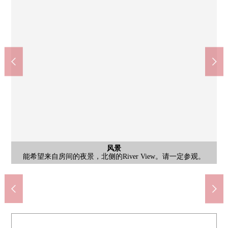
共有部分
共有部分
其他当地
外观
入口
入口
入口
风景
风景
外观
外观
外观
雨天也是安心的车站直达。北滨站步行1分钟，提高，保持财产价
被大厅入口，门卫计数器创造出充实生活。也有View休息室以及
把天然的石头用于墙以及柱子上。被上演重厚感觉有以及楼梯井
把天然的石头用于墙以及柱子上。被上演重厚感觉有以及楼梯井
从阳台可西北一侧的风景，天神节的烟火鉴赏！希望中之岛玫瑰
从阳台可西北一侧的风景，天神节的烟火鉴赏！希望中之岛玫瑰
[外观]在北滨区域共存，主张的Tower Mansion。经历标志建筑物
[外观]在北滨区域共存，主张的Tower Mansion。经历标志建筑物
北侧阳台的房间！43层的北滨区域的免震构造Tower Mansion！
北侧阳台的房间！43层的北滨区域的免震构造Tower Mansion！
北侧阳台的房间！43层的北滨区域的免震构造Tower Mansion！
在于北滨区域的外观、共用部、专有部分的全部被拘泥挤满的
中之岛玫瑰园(约390m)
中之岛公园(约390m)
共有部分
风景
风景
其他
入口
能希望来自房间的夜景，北侧的River View。请一定参观。
能希望来自阳台的晚霞，北侧的River View。请一定参观。
建是排列的北滨区域，并且沿袭现代建筑的美的外观。
建是排列的北滨区域，并且沿袭现代建筑的美的外观。
2SLDK，实际使用面积83.54m2，阳台面积10.49m2
2SLDK，实际使用面积83.54m2，阳台面积10.49m2
2SLDK，实际使用面积83.54m2，阳台面积10.49m2
根据在门口防盗门+电梯的前面的防盗门强化安全
舒展的空间。出自石柱以及点灯的现代的气氛。
舒展的空间。出自石柱以及点灯的现代的气氛。
可以灵活使用快递保管柜，礼宾服务。
在附近中之岛公园，中之岛玫瑰园
THE Kitahama PLAZA(约290m)
大阪市中央礼堂，中之岛公园
大阪市立东中学(约1830m)
LIFE天神桥商店(约710m)
市立开平小学(约290m)
Tower Mansion
中之岛玫瑰园
园的风景！
园的风景！
贵宾室。
值。
入口