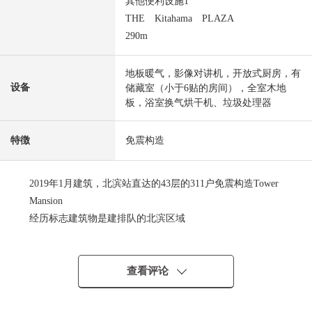
其他便利设施1
THE Kitahama PLAZA
290m
地板暖气，影像对讲机，开放式厨房，有
设备
储藏室（小于6贴的房间），全室木地
板，浴室换气烘干机、垃圾处理器
特徴
免震构造
2019年1月建筑，北滨站直达的43层的311户免震构造Tower
Mansion
经历标志建筑物是建排队的北滨区域
宠物饲养可(规章限制有)
约19.5张塌塌米LDK，2SLDK
查看评论
柜台厨房
洗碗机，垃圾处理器，净水器