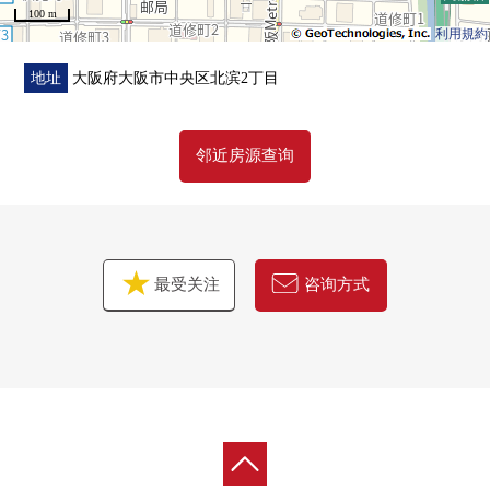
100 m
0Fresco北滨Plaza店步行5分钟(约360m)
利用規約
0全家便利店北滨2丁目商店步行1分钟(约60m)
0Lawson北滨土佐堀份店步行2分钟(约140m)
地址
大阪府大阪市中央区北滨2丁目
0北滨邮局步行2分钟(约150m)
0开平小学步行4分钟(约290m)
邻近房源查询
0中之岛公园步行5分钟(约390m)
※乾式耐火之间的墙壁被门边界墙的一部分使用。
最受关注
咨询方式