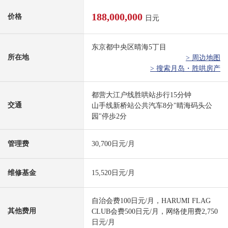
188,000,000
价格
日元
东京都中央区晴海5丁目
所在地
> 周边地图
> 搜索月岛・胜哄房产
都营大江户线胜哄站步行15分钟
交通
山手线新桥站公共汽车8分"晴海码头公
园"停歩2分
管理费
30,700日元/月
维修基金
15,520日元/月
自治会费100日元/月，HARUMI FLAG
其他费用
CLUB会费500日元/月，网络使用费2,750
日元/月