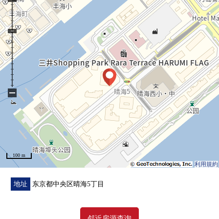
○ Cross换新
○ 嵌顶灯设备
○ 空调设置(4)
○ 室内清洁其他
■Mansion的特徴
○免制震haiburitto施工方法
−
○三菱地所Residence株式会社其他分售
○前田建设工业株式会社施工
○双重的地板、双重天花板构造
○各层垃圾站有(24小时都可以外出丢垃圾)
○ 在灾害用力环保的能源农场使用
100 m
○宠物饲养可(饲养有特殊规则)
利用規約
■在全体HARUMI FLAG 51个地方共用设施(※部分收费)
地址
东京都中央区晴海5丁目
▪派对房(B栋14楼，T栋48楼)
▪板房(A栋1楼)
邻近房源查询
▪贵宾室5个房间(B栋1楼，C栋2楼，T栋48楼)