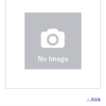
＞ 用语集