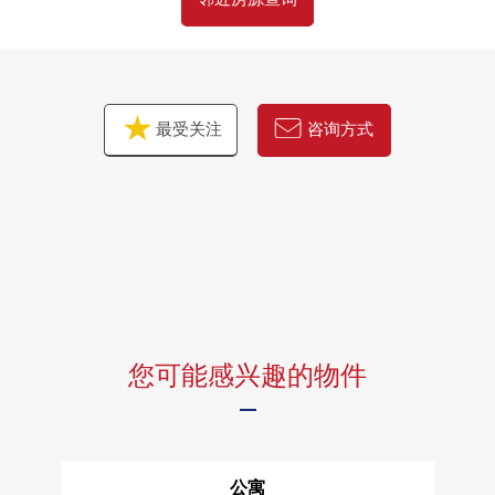
▪开放的餐厅(C栋1楼)
▪儿童乐园区(C栋1楼，T栋2楼)
▪电影院房(D栋B1阶)
▪咖啡厅休息室(F栋14楼)
最受关注
咨询方式
▪地方自治团体房(T栋1楼)
▪酒吧休息室(T栋48楼)
其他PARK VILLAGE、SEA VILLAGE共用设施的互相利用
可
您可能感兴趣的物件
公寓