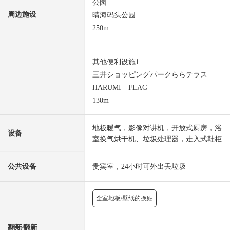
公园
周边施设
晴海码头公园
250m
其他便利设施1
三井ショッピングパークららテラス
HARUMI FLAG
130m
地板暖气，影像对讲机，开放式厨房，浴
设备
室换气烘干机、垃圾处理器，走入式鞋柜
公共设备
贵宾室，24小时可外出丢垃圾
全室地板/壁纸的换贴
翻新⁄翻新