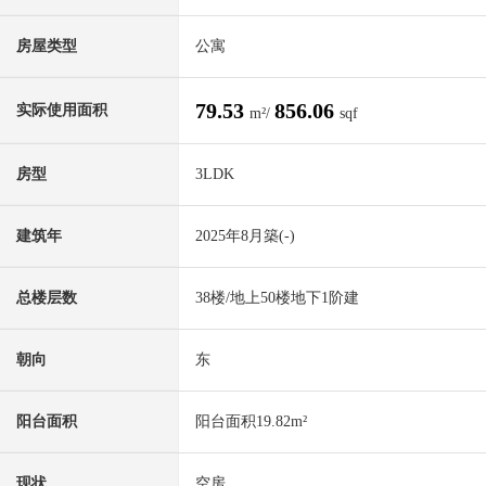
房屋类型
公寓
79.53
856.06
实际使用面积
m²/
sqf
房型
3LDK
建筑年
2025年8月築(-)
总楼层数
38楼/地上50楼地下1阶建
朝向
东
阳台面积
阳台面积19.82m²
现状
空房