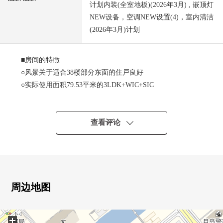
计划内装(全室地板)(2026年3月) , 嵌顶灯
NEW设备，空调NEW设置(4)，室内清洁
(2026年3月)计划
■房间的特徴
○风景关于适合38楼部分东面的住戸良好
○实际使用面积79.53平米的3LDK+WIC+SIC
○约13张塌塌米客厅(最大天花板高度2.6m)
○在约13张塌塌米客厅，从脚下啪嚓啪嚓热的地板暖气有
○约3.5张塌塌米开放式组合厨房(垃圾处理器、食器洗乾燥
查看评论
機.3份炉子·碗橱有)
○低轮廓厕所使用(洗手洗涤槽、吊戸棚有)
○1418尺寸的智能浴缸(在喷雾桑拿浴、浴室换气干燥机)
○ 在各居室作为收纳有，WIC，SIC等的丰富的收纳
○ 约19.82平米纵深2m的宽敞的阳台
周边地图
○ 现状：空房
+
■一部分翻新实施(2026年3月完工)