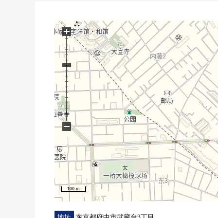
○ 保持安心和隐私的防盗门·系统
■ 比负责━━━━━━━━・・・・・
+
○ 房源、居住环境的详细的信息，买房、贷款需讨论
请甚至随便询问小事情。
−
100 m
地址
东京都府中市武藏台3丁目