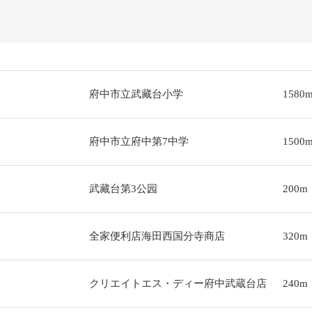
府中市立武藏台小学
1580
府中市立府中第7中学
1500
武藏台第3公园
200m
全家便利店海田西国分寺商店
320m
クリエイトエス・ディー府中武蔵台店
240m