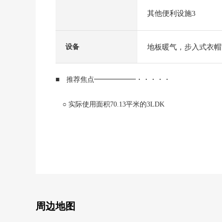
其他便利设施3
地板暖气，步入式衣帽
设备
■ 推荐焦点━━━━━━・・・・・
○ 实际使用面积70.13平米的3LDK
○ 阳光、通风良好
0 在于3层楼低层Mansion 3楼最上階
○ 步入式衣帽间丰富的存储空间
○ 地板暖气(LDK的一部分)
0 JR中央线"西国分寺"车站步行9分钟
0 可饲养宠物(到2只关于狗和猫1住戸有※诸细则)
0 双重的地板、双重天花板
周边地图
○ 不在时，也收到行李，可以的智能快递柜