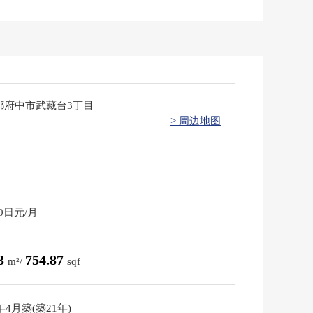
都府中市武藏台3丁目
> 周边地图
30日元/月
13
754.87
m²/
sqf
5年4月築(築21年)