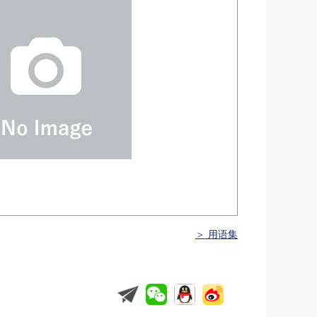
＞ 用语集