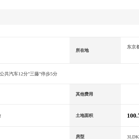
东京
所在地
共汽车12分"三藤"停歩5分
其他费用
100
土地面积
f
3LDK
房型