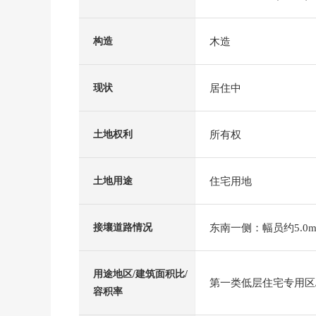
木造
构造
居住中
现状
所有权
土地权利
住宅用地
土地用途
东南一侧：幅员约5.0m
接壤道路情况
用途地区/建筑面积比/
第一类低层住宅专用区/4
容积率