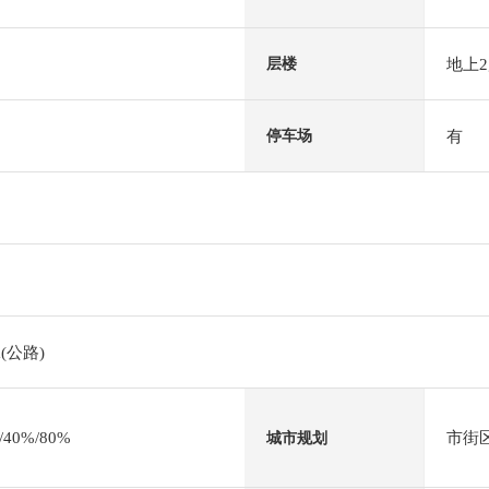
地上
层楼
有
停车场
(公路)
0%/80%
市街
城市规划