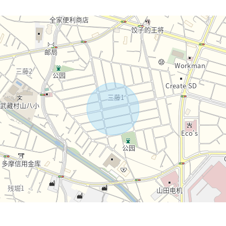
・・・
论 请甚至随便询问小事情。