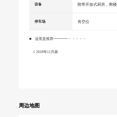
附带开放式厨房，阁楼
设备
有空位
停车场
■ 这里是推荐━━━━・・・・・
○ 2018年11月築
○ 建筑面积79.48平米的3LDK
○ 用地面积100.78平米
○ 第一类低层住宅专用区的清静的住宅区
○ 汽车空间2台分有(出自车型的)
○ 容易递眼色的开放式厨房
○ 与家族的会话兴奋起来的生活INN楼梯
○ 有全居室收纳
○ 小房间背后收纳或者走廊收纳等的丰富的收藏pe-
周边地图
○ 阳光关于朝南良好