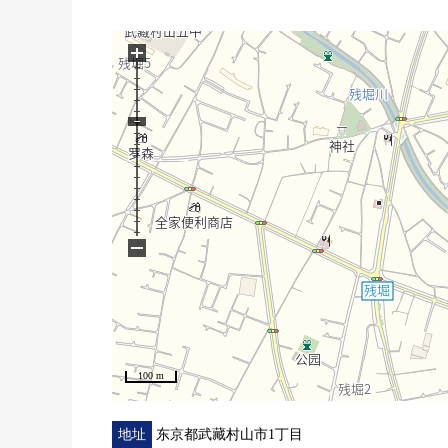
○ 2个地方厕所
■ 比负责━━━━━━━━━━━━━━━・・
+
○ 房源、居住环境的详细的信息，买房、贷款需讨
−
100 m
地址
东京都武藏村山市1丁目