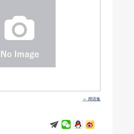
＞ 用语集