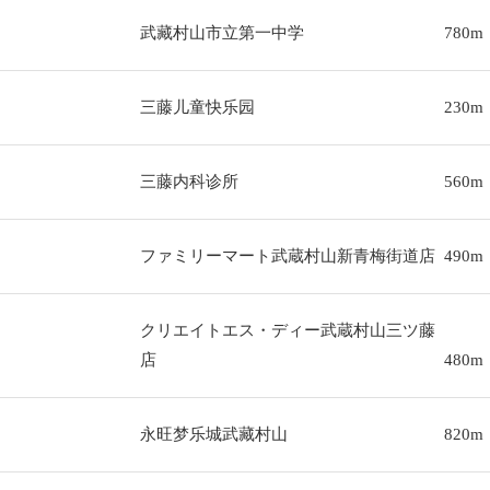
武藏村山市立第一中学
780m
三藤儿童快乐园
230m
三藤内科诊所
560m
ファミリーマート武蔵村山新青梅街道店
490m
クリエイトエス・ディー武蔵村山三ツ藤
店
480m
永旺梦乐城武藏村山
820m