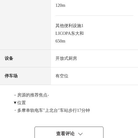
120m
其他便利设施1
LICOPA东大和
650m
设备
开放式厨房
停车场
有空位
－房源的推荐焦点-
▼位置
・多摩单轨电车"上北台"车站步行17分钟
▼建筑物的特徴
・土地面积120.94平米
查看评论