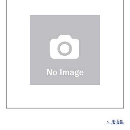
＞ 用语集