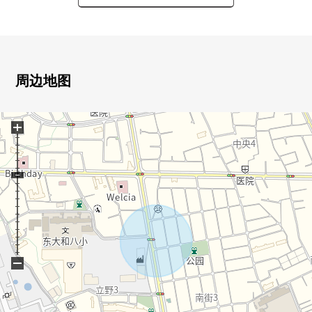
・建筑面积103.09平米的4LDK
・阳光关于朝南良好
▼房间的特徴
・宽敞的约18.0张塌塌米LDK
周边地图
・餐具室，WIC，地板下边收纳等的充实的收纳
・与家族的会话兴奋起来的开放式厨房
+
・有洗衣店空白
■ 在找想要的家方面给予帮助的━━━━━・・・
房源的详细、需讨论是如有意向，请跟我们联系。
−