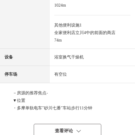
1024m
其他便利设施1
全家便利店立川4中的前面的商店
74m
设备
浴室换气干燥机
停车场
有空位
－房源的推荐焦点-
▼位置
・多摩单轨电车"砂川七番"车站步行11分钟
▼建筑物的特徴
・土地面积120.24平米
查看评论