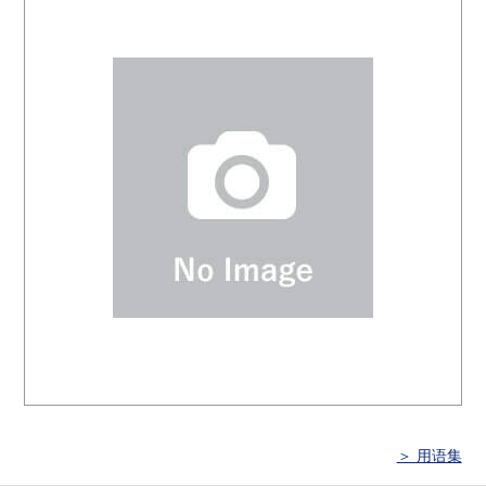
＞ 用语集