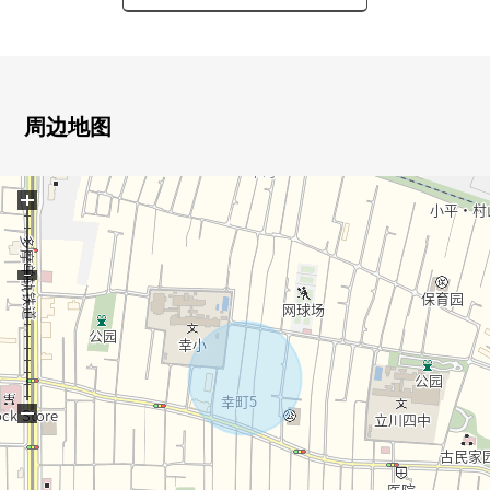
・建筑面积94.80平米的4LDK
・阳光关于全居室朝南良好
・在三个西式房间，通风关于两面派采光良好
・位于第一类低层住宅专用区的清静的住宅区
周边地图
▼房间的特徴
・在约15.0 LDK好用的空间
+
・有书斋，可以用途
・与家族的会话兴奋起来的开放式厨房
■ 在找想要的家方面给予帮助的━━━━━・・・
房源的详细、需讨论是如有意向，请跟我们联系。
−