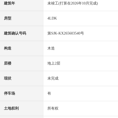
建筑年
未竣工(打算在2026年10月完成)
房型
4LDK
建筑确认号码
第SJK-KX265603540号
构造
木造
层楼
地上2层
现状
未完成
停车场
有
土地权利
所有权