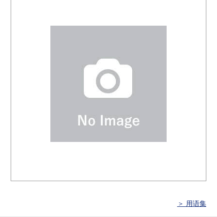
＞ 用语集