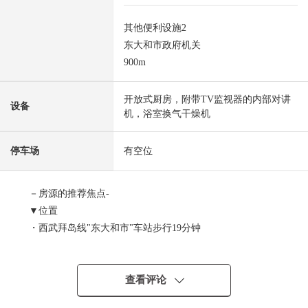
其他便利设施2
东大和市政府机关
900m
开放式厨房，附带TV监视器的内部对讲
设备
机，浴室换气干燥机
停车场
有空位
－房源的推荐焦点-
▼位置
・西武拜岛线"东大和市"车站步行19分钟
▼建筑物的特徴
・土地面积111.61平米
查看评论
・建筑面积87.48平米的4LDK