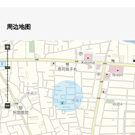
・在第一类低层住宅专用区里位于的清静的住宅区
・2台停车可以(出自车型的)
▼房间的特徴
周边地图
・宽敞的约17.7张塌塌米LDK
・阳光在南向曝光面阳台良好
+
・通风关于两面派采光良好
・有地板下边收纳
・家族团栾的客厅楼梯
・与家族的会话兴奋起来的开放式厨房
▼设备
・餐具冲洗烘干机
・净水器
−
・浴室暖气换气干燥机
・有监视器的内部对讲机
・智能快递柜