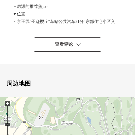
－房源的推荐焦点-
▼位置
・京王线"圣迹樱丘"车站公共汽车21分"东部住宅小区入
口"停歩6分
・小田急多摩线"春日野"车站步行26分钟
・京王相模原线"若叶台"车站步行29分钟
查看评论
▼土地的特徴
・土地面积120.80平米(约36.54坪)
・在有建筑条件的待售土地，没有
・能在喜欢的House厂商、建筑公司建造
周边地图
・建筑面积比40%、容积率80%
・位于第一类低层住宅专用区的土地
+
▼周边环境
・到圣丘小学到约900m圣丘中学约990m
・到连光寺公园约530m