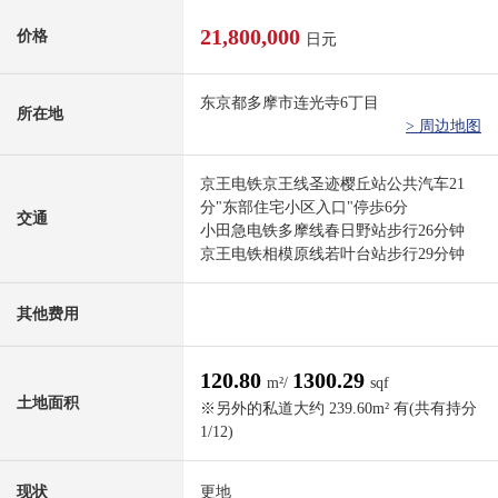
21,800,000
价格
日元
东京都多摩市连光寺6丁目
所在地
> 周边地图
京王电铁京王线圣迹樱丘站公共汽车21
分"东部住宅小区入口"停歩6分
交通
小田急电铁多摩线春日野站步行26分钟
京王电铁相模原线若叶台站步行29分钟
其他费用
120.80
1300.29
m²/
sqf
土地面积
※另外的私道大约 239.60m² 有(共有持分
1/12)
现状
更地