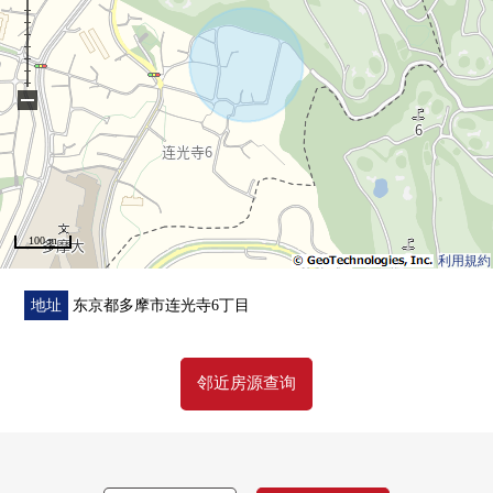
■在找想要的家方面给予帮助的━━━━━・・・
−
100 m
利用規約
地址
东京都多摩市连光寺6丁目
邻近房源查询