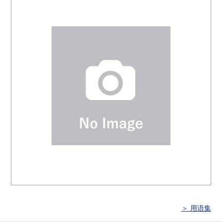
＞ 用语集