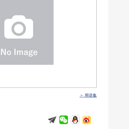
＞ 用语集