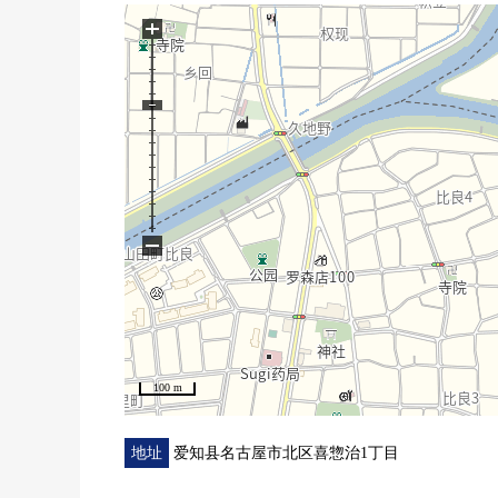
▼设备
+
・与家族的会话兴奋起来的开放式厨房
・便利的餐具室(食品储藏库)在旁边附带厨房
・有2个地方厕所
・停车场有EV充电设备
▼周边环境
・ 用地的在前面有喜惣治第一公园，也适应育儿的环
■在找想要的家方面给予帮助的━━━━━・・・
−
100 m
地址
爱知县名古屋市北区喜惣治1丁目