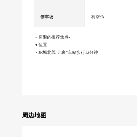
有空位
停车场
－房源的推荐焦点-
▼位置
・JR城北线"比良"车站步行12分钟
▼建筑物的特徴
・令和3年築
・全部电化住宅
・有停车场2台分(出自车型的)
・阳光在南侧道路良好
・每前面道路约6.5m有开放感觉
▼房间的特徴
・设置客餐厅和到底能使用的日式房间的4LDK
周边地图
・让水周围集中于1个地方，考虑生活的房型
・约16张塌塌米宽松的LDK
・对2楼西式房间全部有步入式衣帽间