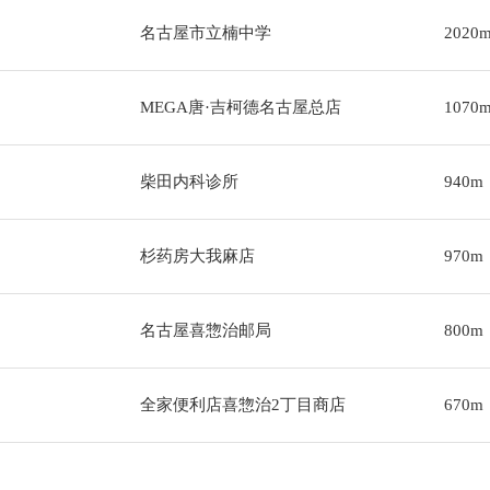
名古屋市立楠中学
2020
MEGA唐·吉柯德名古屋总店
1070
柴田内科诊所
940m
杉药房大我麻店
970m
名古屋喜惣治邮局
800m
全家便利店喜惣治2丁目商店
670m