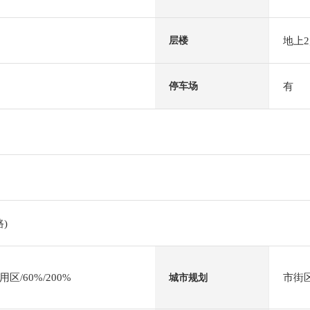
地上
层楼
有
停车场
)
/60%/200%
市街
城市规划