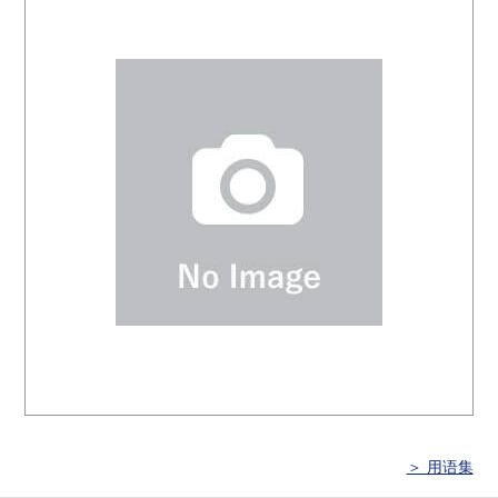
＞ 用语集