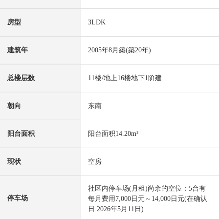
房型
3LDK
建筑年
2005年8月築(築20年)
总楼层数
11楼/地上16楼地下1阶建
朝向
东南
阳台面积
阳台面积14.20m²
现状
空房
社区内停车场(月租)尚余的空位：5台有
停车场
每月费用7,000日元～14,000日元(在确认
日:2026年5月11日)