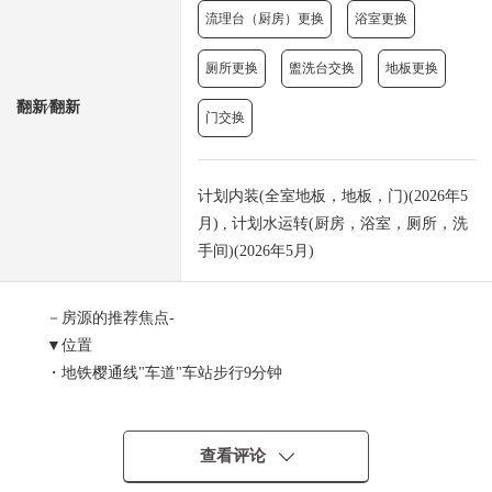
流理台（厨房）更换
浴室更换
厕所更换
盥洗台交换
地板更换
翻新⁄翻新
门交换
计划内装(全室地板，地板，门)(2026年5
月) , 计划水运转(厨房，浴室，厕所，洗
手间)(2026年5月)
－房源的推荐焦点-
▼位置
・地铁樱通线"车道"车站步行9分钟
・地铁樱通线"高山"车站步行11分钟
・地铁东山线"新荣町"车站步行11分钟
・能使用2线路3车站的位置
查看评论
▼Mansion的特徴