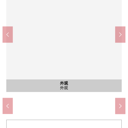
公共汽车
西式房间
西式房间
西式房间
西式房间
共有部分
共有部分
停车场
外观
外观
客厅
客厅
厨房
厨房
洗脸
洗脸
厕所
其他
收纳
阳台
风景
门口
院子
入口
外观
外观
大厅
集合邮筒、智能快递柜
azuma中学(约640m)
葵小学(约490m)
来自阳台的风景
停车场gate
西式房间
西式房间
西式房间
西式房间
程序库
外观
外观
客厅
客厅
厨房
厨房
洗脸
洗脸
浴室
厕所
走廊
壁橱
阳台
门口
院子
入口
外观
外观
大厅