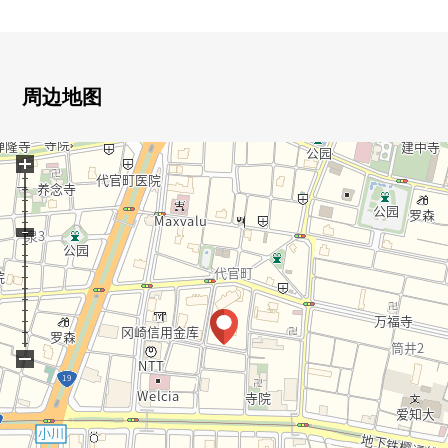
・ 2005年8月築，大和住宅工业株式会社开发并分售
・像有Rotary式路径，房檐的门廊酒店的入口
・有卷帘门gate，并且有地面停车场停车场(每月费用7,000
日元～14,000日元)
周边地图
・ 图书或者贵宾室等的充实的共用部分
・有进行以快递的代办代表的各种各样的业务的礼宾服务
+
・可饲养宠物(有规章)
▼房间的特徴
・向所在阶11楼，东南有，阳光，通风、风景良好
・实际使用面积84.67平米的3LDK的房间
・住戸内是高低差别的少的无障碍设计
・LDK是约17.7张塌塌米面积
▼设备
・在客餐厅，有地板暖气
−
・有浴室暖气烘干机
・能用于污垢物洗的洗手台
▼翻新内容(2026年5月实施)
[交换]组合厨房、盥洗台、整体卫浴·厕所、洗衣槽、洗衣