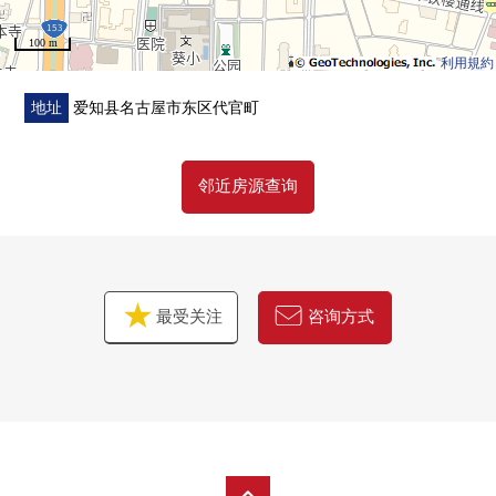
栓、门
100 m
[张替]Cross、地板、层瓷砖
利用規約
[其他]室内清洁
▼周边环境
地址
爱知县名古屋市东区代官町
・葵小学约490m
・azuma中学约640m
邻近房源查询
■
在找想要的家方面给予帮助的━━━━━・・・
房源的详细、需讨论是如有意向，请跟我们联系。
最受关注
咨询方式