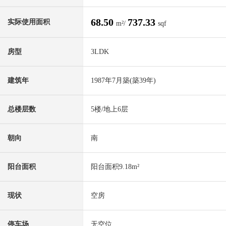
68.50
737.33
实际使用面积
m²/
sqf
房型
3LDK
建筑年
1987年7月築(築39年)
总楼层数
5楼/地上6层
朝向
南
阳台面积
阳台面积9.18m²
现状
空房
停车场
无空位