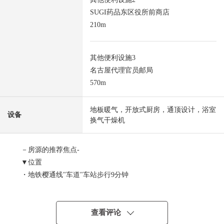
SUGI药品东区役所前商店
210m
其他便利设施3
名古屋代理官员邮局
570m
地板暖气，开放式厨房，通顶设计，浴室
设备
换气干燥机
－房源的推荐焦点-
▼位置
・地铁樱通线"车道"车站步行9分钟
▼建筑物的特徴
・3层
查看评论