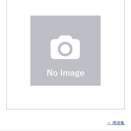
＞ 用语集