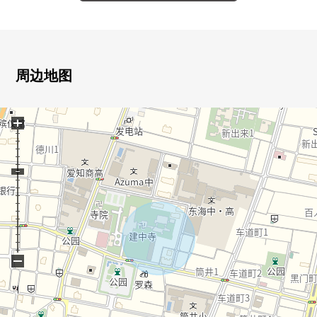
・有停车场2台分(出自车型的)
▼房间的特徴
・约18.7张塌塌米LDK的3SLDK
・从属于储藏室，收纳丰富
周边地图
・客厅上部在楼梯井明亮地是开放目标
+
▼设备
・生活是冷的日，但是能温暖地渡过的地板暖气的
・会话兴奋起来的开放式厨房
・附带净水器、洗碗机的组合厨房
・也便于雨天的洗衣的浴室换气干燥机的
▼周边环境
・到筒井小学到约110m、azuma中学约300m
−
■在找想要的家方面给予帮助的━━━━━・・・
房源的详细、需讨论是如有意向，请跟我们联系。