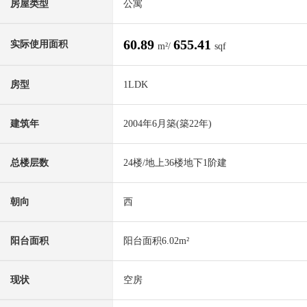
房屋类型
公寓
60.89
655.41
实际使用面积
m²/
sqf
房型
1LDK
建筑年
2004年6月築(築22年)
总楼层数
24楼/地上36楼地下1阶建
朝向
西
阳台面积
阳台面积6.02m²
现状
空房