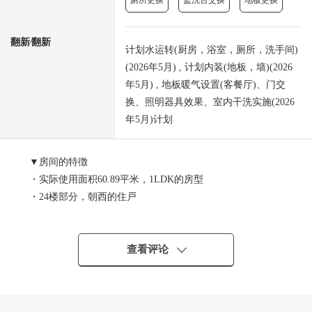
厕所更换
盥洗台交换
地板更换
翻新⁄翻新
计划水运转(厨房，浴室，厕所，洗手间)
(2026年5月) , 计划内装(地板，墙)(2026
年5月) , 地板暖气设置(客餐厅)、门交
换、照明器具效果、室内干洗实施(2026
年5月)计划
▼房间的特徴
・实际使用面积60.89平米，1LDK的房型
・24楼部分，朝西的住戸
・丰富的收藏
-在西式房间，两个壁橱
-走廊收纳
查看评论
-走入式鞋柜
▼翻新内容(打算在2026年5月上旬完成)