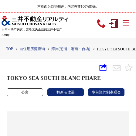
本页面为自动翻译，内容并非100%准确。
日本不动产买卖，交给龙头企业的三井不动产
Realty
TOP
自住用房源查询
湾岸(芝浦・港南・台场)
TOKYO SEA SOUTH B
TOKYO SEA SOUTH BLANC PHARE
公寓
翻新＆改装
事前预约制参观会