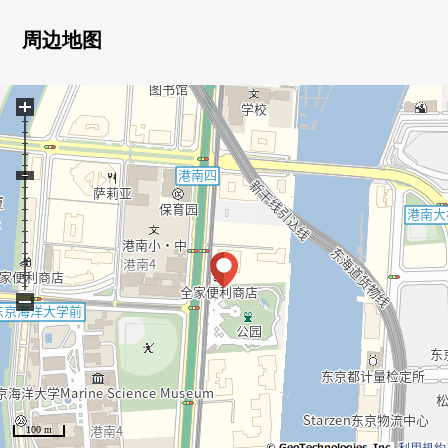
・组合厨房交换
・1418尺寸整体卫浴交换
周边地图
・盥洗台交换
・防水洗衣机底座
+
・有温水冲洗功能的厕所更换
・地板暖气设置(客餐厅)
・墙/天花板Cross换新
・地板换新
・层瓷砖换新
・门交换
・照明器具交换
・室内干洗实施
−
▼Mansion概要
・JR山手线"品川"车站步行12分钟
・到跟羽田机场直接连接的东京单轨电车"天王洲岛"车站步
行9分钟
100 m
・总户数373户/36楼核算的Tower Mansion