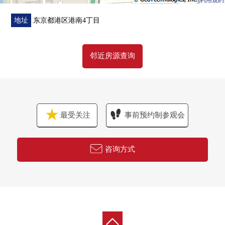
利用規約
・株式会社鹿岛建设开发并分售/设计/施工
・宠物饲养可(规章有)
地址
东京都港区港南4丁目
・礼宾服务有
・在各层灰尘站有
邻近房源查询
・在Mansion用地里面的1楼全家便利店港南4丁目商店有
・一般来说没有提供的公开空地，私人的性敷地内高的空
间
▼共用设施(※部分收费)
最受关注
事前预约制参观会
・1楼：确实的休息室，DIY房
・2楼：餐厅沙龙，电影院房
・25楼：嘘，俱乐部，休息室
咨询方式
能从彩虹大桥到台场广泛地瞭望的)
贵宾室(BLANC PHARE·suuito)