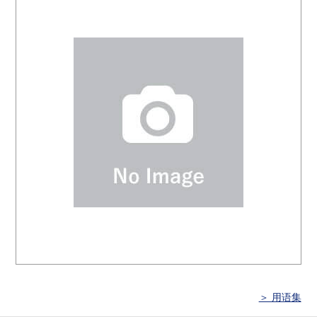
＞ 用语集