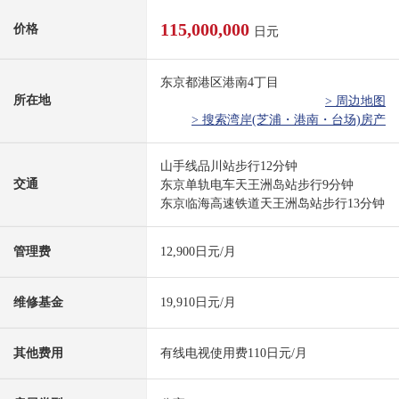
115,000,000
价格
日元
东京都港区港南4丁目
所在地
> 周边地图
> 搜索湾岸(芝浦・港南・台场)房产
山手线品川站步行12分钟
交通
东京单轨电车天王洲岛站步行9分钟
东京临海高速铁道天王洲岛站步行13分钟
管理费
12,900日元/月
维修基金
19,910日元/月
其他费用
有线电视使用费110日元/月