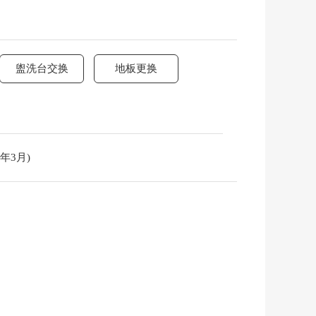
盥洗台交换
地板更换
年3月)