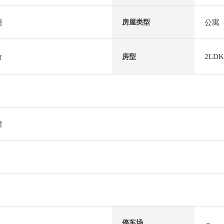
月
公寓
房屋类型
2LDK
房型
f
建
－
停车场