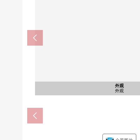
公共汽车
西式房间
西式房间
西式房间
西式房间
共有部分
共有部分
停车场
外观
客厅
客厅
客厅
厨房
厨房
厨房
其他
洗脸
厕所
阳台
风景
风景
大厅
入口
入口
入口
入口
入口
其他
外观
外观
外观
防盗门周围的样子
防水洗衣机底座
公共汽车
西式房间
西式房间
西式房间
西式房间
入口大厅
共有部分
共有部分
停车场
LDK
LDK
LDK
外观
厨房
厨房
厨房
洗脸
厕所
阳台
风景
风景
入口
入口
入口
入口
设备
外观
外观
外观