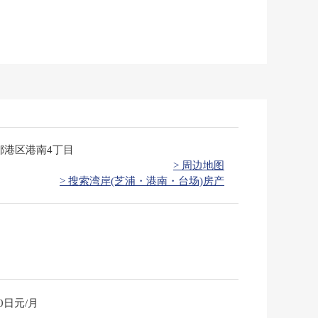
都港区港南4丁目
> 周边地图
> 搜索湾岸(芝浦・港南・台场)房产
20日元/月