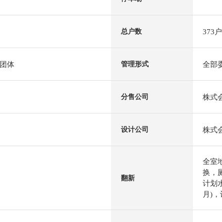
373户
总户数
团体
全部
管理形式
株式
分售公司
株式
设计公司
全室
换，
翻新
计划水
月)，