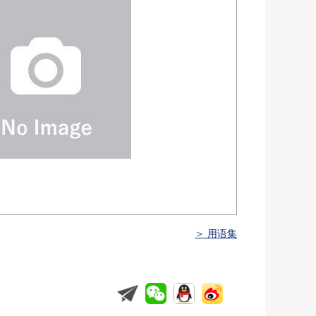
＞ 用语集