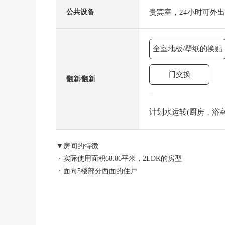
贵宾室，24小时可外
公共设备
全室地板/壁纸的换贴
门交换
翻新⁄翻新
计划水运转(厨房，浴室，
▼房间的特徴
・实际使用面积68.86平米，2LDK的房型
・面向5楼部分西面的住戸
・在客餐厅地板暖气有
・开放式组合厨房
・约8.0张塌塌米宽松的主卧室
・在各居室有收纳的房型