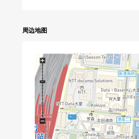
・丰富的收藏
・在各居室壁橱
・洗脸室的毛巾收纳处
・被客餐厅，走廊收藏
周边地图
▼翻新内容(2026年3月完毕)
・地板，Cross换新
・整体卫浴交换(附带浴室烘干机)
+
・厨房交换
・厕所更换
・盥洗台交换
・门交换
・热水器交换
・鞋柜交换其他
−
▼Mansion概要
・JR山手线"品川"车站步行12分钟
・到跟羽田机场直接连接的东京单轨电车"天王洲岛"车