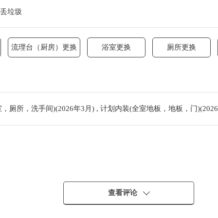
出丢垃圾
流理台（厨房）更换
浴室更换
厕所更换
厕所，洗手间)(2026年3月) , 计划内装(全室地板，地板，门)(2026
查看评论