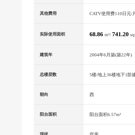
CATV使用费110日元/
其他费用
68.86
741.20
实际使用面积
m²/
sq
2004年6月築(築22年)
建筑年
5楼/地上36楼地下1阶
总楼层数
西
朝向
阳台面积6.57m²
阳台面积
空房
现状