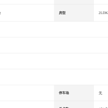
2LDK
房型
f
无
停车场