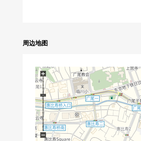
0 整体卫浴交换
0 厕所更换
0 盥洗台交换
0 收纳设置
0 室内清洁其他
■关于房源━━━━━・・・・・
周边地图
0 可以2车站3路线使用
0 在日本的法国大使馆，大使馆散布于北侧邻地的区域
0 清水建设株式会社、西松建设株式会社旧施工
0 砖风格的Vintage Mansion
+
0 174户总户数的ＢＩＣ地方自治团体
0 入口防盗门系统有
0 三井不动产Residential Service株式会社管理房源
0 大规模的修理工程实施(2025年8月下旬完毕)
■关于房间━━━━・・・・・
0 电梯停止阶的4階住戸
0 开口部份的大，西南采光房
−
0 实际使用面积71.63平米