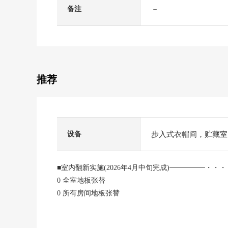
－
备注
推荐
步入式衣帽间，贮藏室
设备
■室内翻新实施(2026年4月中旬完成)━━━━━・・
0 全室地板张替
0 所有房间地板张替
0 门交换
0 组合厨房交换