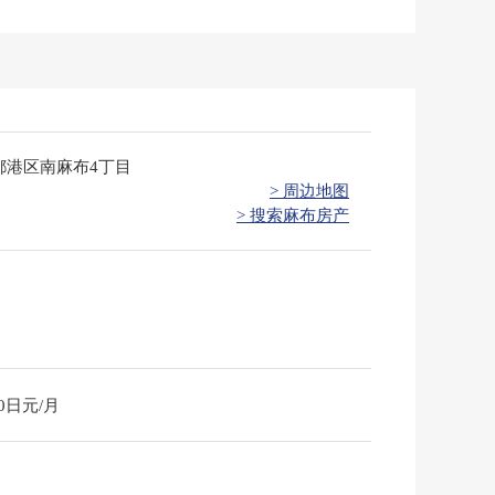
都港区南麻布4丁目
> 周边地图
> 搜索麻布房产
90日元/月