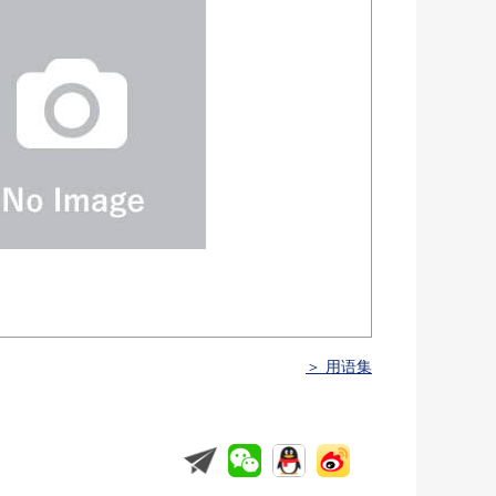
＞ 用语集