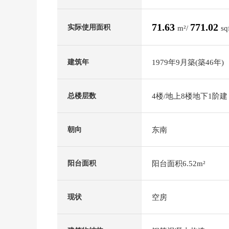
71.63
771.02
实际使用面积
m²/
sq
1979年9月築(築46年)
建筑年
4楼/地上8楼地下1阶建
总楼层数
东南
朝向
阳台面积6.52m²
阳台面积
空房
现状