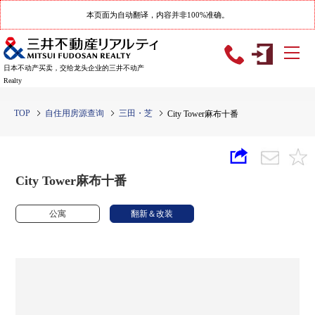
本页面为自动翻译，内容并非100%准确。
日本不动产买卖，交给龙头企业的三井不动产
Realty
TOP
自住用房源查询
三田・芝
City Tower麻布十番
City Tower麻布十番
公寓
翻新＆改装