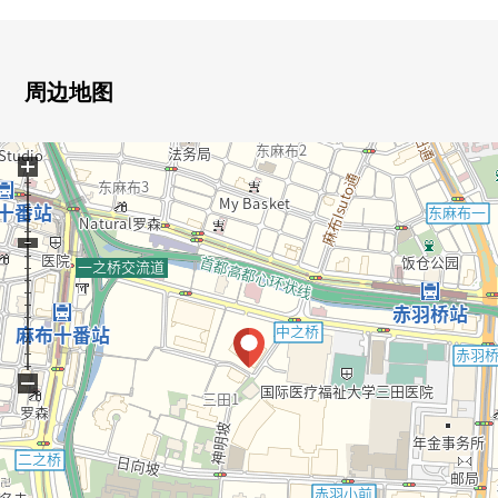
○ 门交换
○ 洗衣槽、栓交换其他
■关于房间
周边地图
○16楼西南、西北采光房
0实际使用面积92.60平米2LDK+WIC+SIC
+
0有约26.4张塌塌米舒适的客餐厅
■ City Tower麻布十番
○ 住友不动产株式会社开发并分售×清星期三/奥村建设JV
○ 直接基础×制震构造
○ 2009年6月築
○ 翻新的自由起作用的骨架界内菲尔施工方法
○ 美与众不同的玻璃幕墙使用
−
○ 充实的礼宾服务
○ 高断热的复数层玻璃
○ 有人24小时的管理(※夜间保安)
0 宠物饲养可(使用有特殊规则)