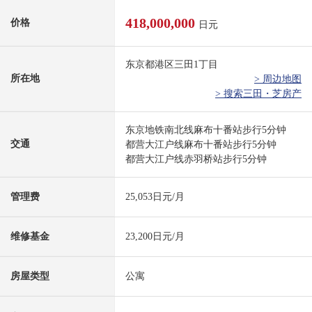
418,000,000
价格
日元
东京都港区三田1丁目
所在地
> 周边地图
> 搜索三田・芝房产
东京地铁南北线麻布十番站步行5分钟
交通
都营大江户线麻布十番站步行5分钟
都营大江户线赤羽桥站步行5分钟
管理费
25,053日元/月
维修基金
23,200日元/月
房屋类型
公寓