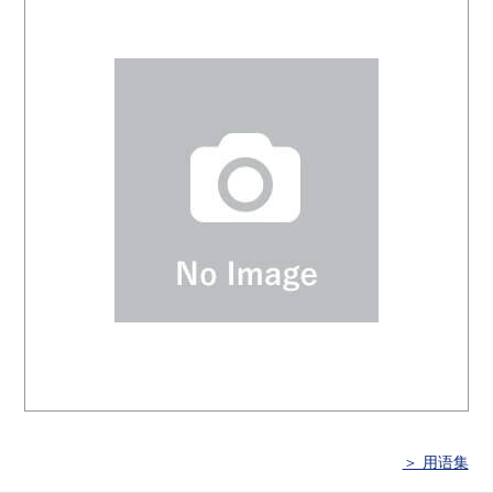
＞ 用语集