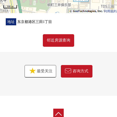
0 在各层灰尘站有
100 m
利用規約
■共用设施(部分收费)
0B1阶：大厅入口车道，兒童房，地方自治团体礼堂
地址
东京都港区三田1丁目
01楼：Grand休息室，礼宾服务，门廊
03楼：贵宾室
邻近房源查询
024楼.25楼：Sky休息室
最受关注
咨询方式