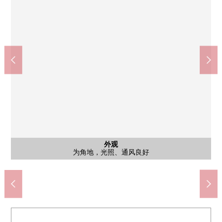
含有前面道路的外观
含有前面道路的外观
停车场
外观
外观
从属于屋顶的停车场1台分，雨天不湿掉而能搬运行李。
超市、公园有切身关系，并且是在便利性之前的位置。
在富士的前面的东儿儿童游乐场(约180m)
Lawson商店100志木本町商店(约530m)
THE BIG-A朝霞宫户店(约960m)
药品·能手朝霞宫户店(约960m)
志木市立志木中学(约1460m)
志木市立志木小学(约760m)
为角地，光照、通风良好
志木上町邮局(约400m)
志木市政府(约950m)
西川医院(约590m)
前面道路
前面道路