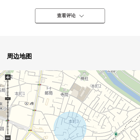
▼建筑物的特徴
・南×东的角地
查看评论
・有ka-supesu 1台分(出自※车型的)
・2021年7月築的木造3階建住戸
▼房间的特徴
・约18.3张塌塌米宽敞的生活
周边地图
・使高低差别降到最低限度的无障碍设计
+
▼设备
・与家族的会话兴奋起来的开放式厨房
・有窗，容易换空气，亮的浴室、洗手间
・舒适地放进去的1坪类型的浴缸
・有3面阳台，采光通风良好
・有2个地方厕所(温水冲洗马桶座)
・有附带监视器的内部对讲机
・盥洗台洗发水化妆台
−