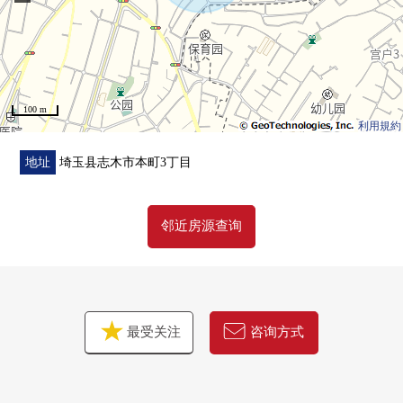
▼周边环境
・到志木小学约760m
・超市，便利店是购物设施在步行10分钟的范围以内便于
100 m
的位置
利用規約
■在找想要的家方面给予帮助的━━━━━・・・
地址
埼玉县志木市本町3丁目
房源的详细、需讨论是如有意向，请跟我们联系。
邻近房源查询
最受关注
咨询方式