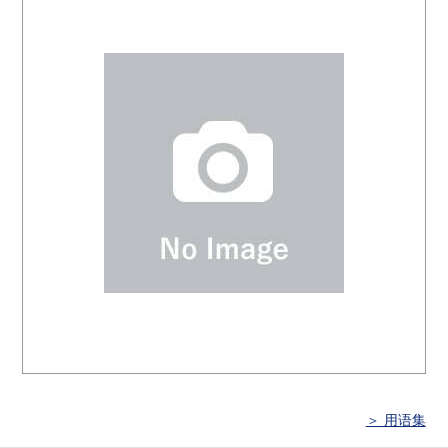
＞ 用语集