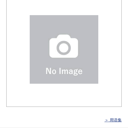
＞ 用语集