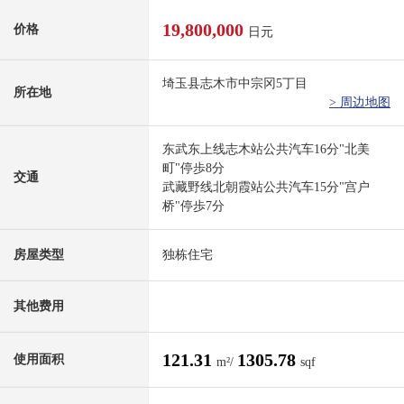
19,800,000
价格
日元
埼玉县志木市中宗冈5丁目
所在地
> 周边地图
东武东上线志木站公共汽车16分"北美
町"停歩8分
交通
武藏野线北朝霞站公共汽车15分"宫户
桥"停歩7分
房屋类型
独栋住宅
其他费用
121.31
1305.78
使用面积
m²/
sqf