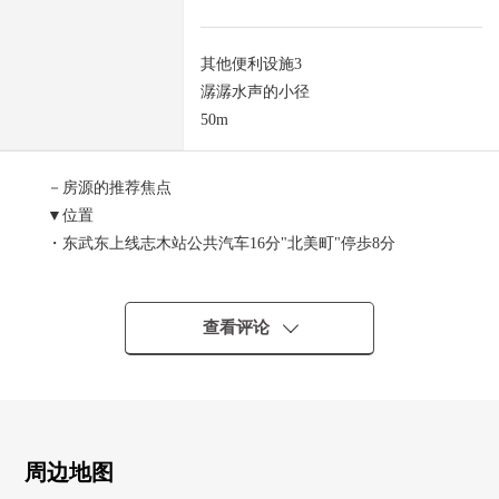
其他便利设施3
潺潺水声的小径
50m
－房源的推荐焦点
▼位置
・东武东上线志木站公共汽车16分"北美町"停歩8分
・JR武藏野线北朝霞站公共汽车15分"宫户桥"停歩7分
▼建筑物的特徴
查看评论
・2层并且房型4SLDK
・是2*4施工方法(框架墙施工方法)
▼房间的特徴
・约12张塌塌米LDK
周边地图
・有2个地方厕所