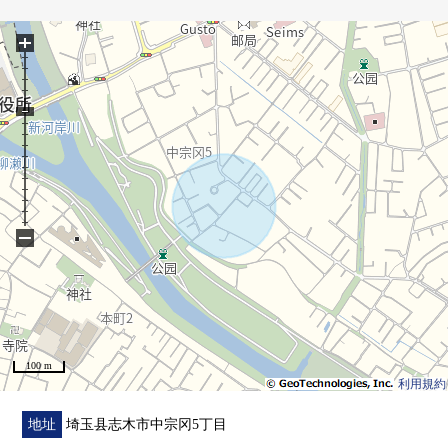
・在能来往于2个房间的2楼阳台采光良好
+
・厨房有后门
※本房源，为正经由共有的过道做接道，只在本地的再建
筑不做好。详细到负责。
■在找想要的家方面给予帮助的━━━━━・・・
房源的详细、需讨论是如有意向，请跟我们联系。
−
100 m
利用規約
地址
埼玉县志木市中宗冈5丁目