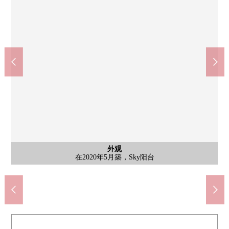
公共汽车
客厅
客厅
客厅
客厅
客厅
厨房
洗脸
厕所
一边烹调，一边不过是能享受与家族的会话的开放式厨房♪一边认
能享受各种各样的版面设计的LDK。根据心情以及生活方式，可
能享受各种各样的版面设计的LDK。根据心情以及生活方式，可
能享受各种各样的版面设计的LDK。根据心情以及生活方式，可
能享受各种各样的版面设计的LDK。根据心情以及生活方式，可
能享受各种各样的版面设计的LDK。根据心情以及生活方式，可
三面镜背后，盘子下面确保存储空间。可以洗涤剂的存货以及小
是有干净的感的浴室。具有能把洗发水或者肥皂放在的柜台以及
清洁感觉溢出来的厕所空间。用温水冲洗马桶座舒适地可以使
外观
阳台
客厅
客厅
厨房
门口
门口
室内
阳台
其他
外观
有干净的感的门口爽快地款待重要的客人。
厨房背后也宽敞。人确保能经由的空间。
doragguseimusu新座南店(约460m)
以用来舒服地渡过的空间的建设。
以用来舒服地渡过的空间的建设。
以用来舒服地渡过的空间的建设。
以用来舒服地渡过的空间的建设。
以用来舒服地渡过的空间的建设。
全家便利店新座马场店(约430m)
为交流是家族，一边能工作。
新座市立新座中学(约1620m)
新座内科肚子诊所(约180m)
Big-A新座马场店(约210m)
新座市立第4小学(约960m)
在2020年5月築，Sky阳台
新座马场邮局(约170m)
马场第一公园(约340m)
从属于通顶设计天花板
从属于通顶设计天花板
宽敞的Sky阳台
东西的收藏。
收纳托盘。
2楼阳台
用。
门口
室内
入口
外观