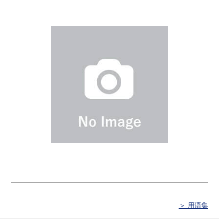
＞ 用语集