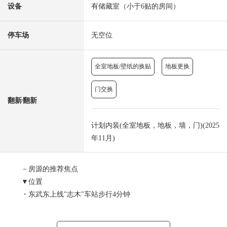
设备
有储藏室（小于6贴的房间）
停车场
无空位
全室地板/壁纸的换贴
地板更换
门交换
翻新⁄翻新
计划内装(全室地板，地板，墙，门)(2025
年11月)
－房源的推荐焦点
▼位置
・东武东上线"志木"车站步行4分钟
▼Mansion的特徴