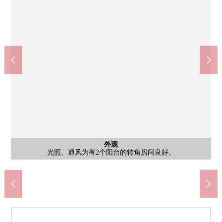
厨房
流迹线作业效率简短地好的L字型的厨房。因为有丰富的存储空间
公共汽车
共有部分
外观
室内
客厅
风景
洗脸
厕所
室内
室内
室内
门口
阳台
风景
外观
外观
约3.5张塌塌米家务室(西式房间式样)。作为几度，可以使用。
家族的鞋以及伞，个子高的长筒靴平息。能充分收藏。
光照、通风为有2个阳台的转角房间良好。
Kasusmi食物Square志木商店(约250m)
7-Eleven志木本町5丁目商店(约270m)
Lawson志木本町5丁目商店(约130m)
THE BIG-A志木本町商店(约160m)
是打扫的容易做的简单的装修。
志木市立志木中学(约1210m)
志木市立志木小学(约680m)
松本清志木东口店(约330m)
所以厨房一下子剪，整理
约4.2张塌塌米西式房间
东町交流广场(约300m)
约6张塌塌米日式房间
四季彩公園(约250m)
附带三面镜的盥洗台
浅野医院(约240m)
约8.5张塌塌米DK
约8.5张塌塌米DK
自行车停放处
西侧的风景
北侧的风景
整体卫浴
阳台
外观
外观