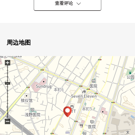
・宠物饲养可(有细则)
查看评论
▼房间的特徴、设备
・有2个阳台的转角房间
・风景在上层楼良好
・有窗，热情的阳光插进去的厨房
周边地图
・有日式房间
+
▼翻新内容(2025年11月实施)
・墙、天花板Cross张替
・地板层瓷砖面对
(厨房餐厅、走廊、厕所)
・门交换(除去日式房间)
・草席面替换
・隔扇、拉门张替
・室内清洁
−
・另外杂七杂八的工程