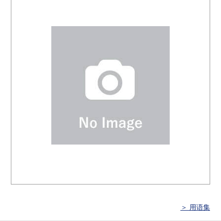
＞ 用语集