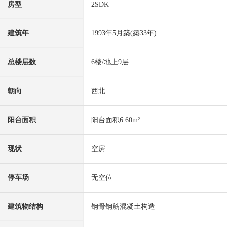
房型
2SDK
建筑年
1993年5月築(築33年)
总楼层数
6楼/地上9层
朝向
西北
阳台面积
阳台面积6.60m²
现状
空房
停车场
无空位
建筑物结构
钢骨钢筋混凝土构造