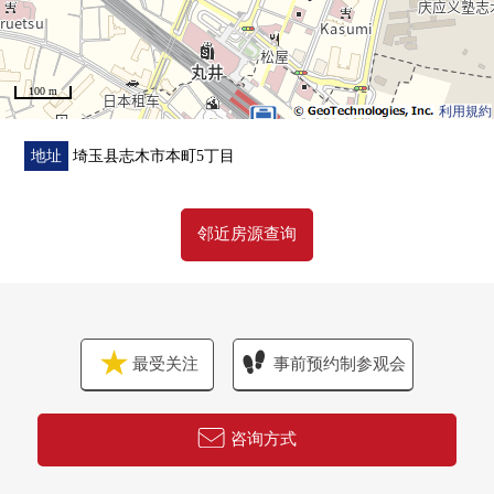
▼周边环境
・是便于通勤、上学的良好地理位置
・超市以及综合医院在步行范围以内，生活环境充实
100 m
利用規約
■在找想要的家方面给予帮助的━━━━━・・・
房源的详细、需讨论是如有意向，请跟我们联系。
地址
埼玉县志木市本町5丁目
邻近房源查询
最受关注
事前预约制参观会
咨询方式