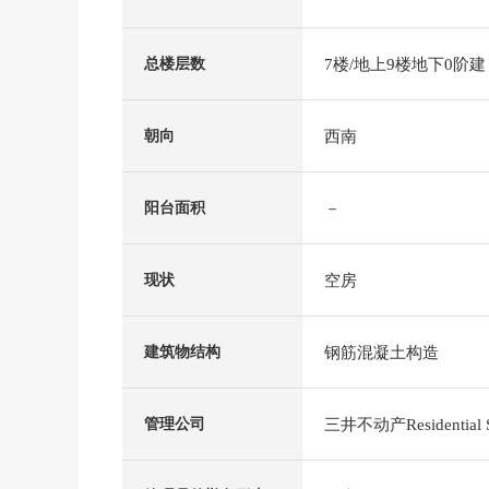
7楼/地上9楼地下0阶建
总楼层数
西南
朝向
－
阳台面积
空房
现状
钢筋混凝土构造
建筑物结构
三井不动产Residential
管理公司