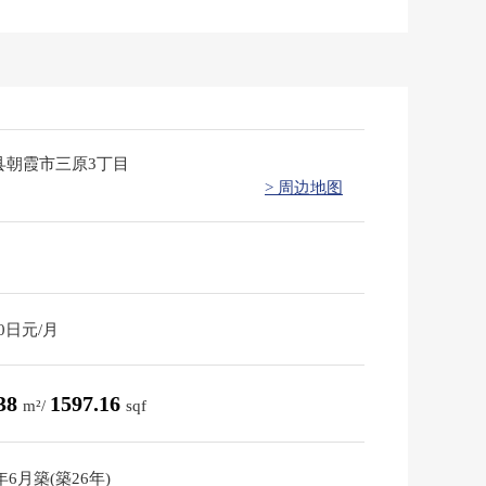
县朝霞市三原3丁目
> 周边地图
70日元/月
.38
1597.16
m²/
sqf
0年6月築(築26年)