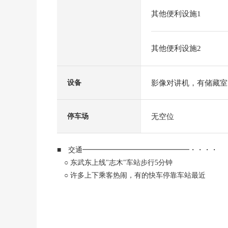
其他便利设施1
其他便利设施2
影像对讲机，有储藏室
设备
无空位
停车场
■ 交通━━━━━━━━━━━━━━━・・・・
○ 东武东上线"志木"车站步行5分钟
○ 许多上下乘客热闹，有的快车停靠车站最近
■ 推荐焦点━━━━━━━━━━━━━━━・・・
○ 三井不动产开发并分售Mansion
○ 7楼四面八方边角房的6LDK