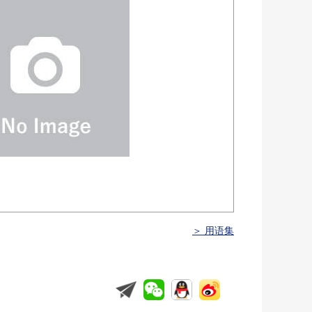
＞ 用语集