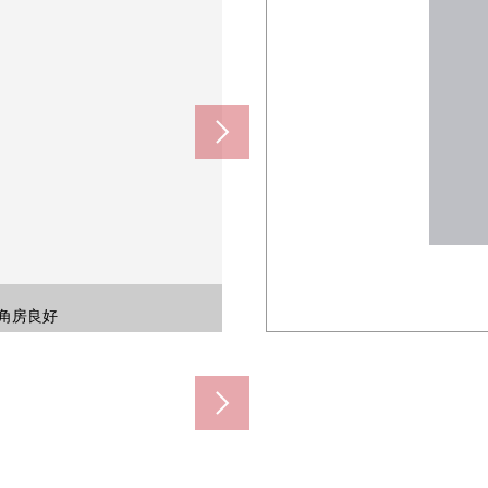
、上学、购物渡过的居住环境。
并分售Mansion
来的入口。
靠车站最近
角房良好
0m)
0m)
0m)
60m)
0m)
0m)
房间
室
)