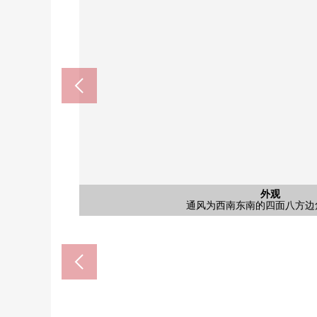
西式房间
西式房间
日式房间
共有部分
停车场
外观
风景
厨房
风景
外观
外观
入口
入口
入口
东武东上线"志木"车站步行5分钟。是容易在通勤
便利性的高的志木站南口的三井不动产开发
是把居民的回来温暖地在优雅接
许多上下乘客有賑，有的快车停
通风为西南东南的四面八方边
朝霞市立朝霞第5小学(约120
朝霞市立朝霞第3中学(约170
新座志木中央综合医院(约65
7-Eleven志木站南口店(约1
6道路第2儿童游乐场(约16
TAIRAYA志木商店(约40
约6.0张塌塌米西侧日式
有提高家的隐私性的凹
志木站前邮局(约100m
自行车停放处
西式房间
西式房间
停车场
风景
厨房
风景