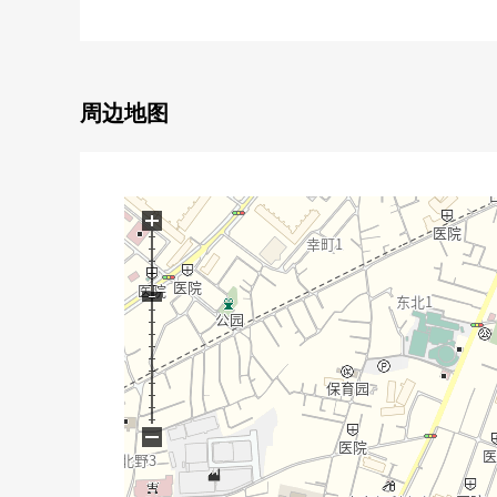
○ 阳光关于南西良好
○ 实际使用面积148.38平米
○有*2个地方浴缸，厕所*3个地方2户住房以及大家
○ 步行范围以内有生活设施
周边地图
○ 有提高raibashi性的凹室
○ 步入式衣帽间、2个地方储藏室的收纳充实
○ 出现舒适地舒畅的日式房间
○ 不在时有便利的快递保管柜
+
−