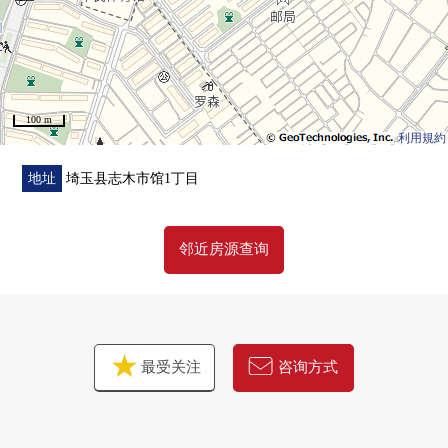
・附带监视器的内部对讲机
・组合厨房
・餐具冲洗烘干机
・1具净水器型栓
100 m
・盥洗台
利用規約
・厕所
・收纳
地址
埼玉县志木市馆1丁目
・门
・全室地板
邻近房源查询
・地板，地板
・室内清洁
▼周边环境
・超市，公园也在步行范围以内，生活，安装设备，充实
最受关注
咨询方式
■在找想要的家方面给予帮助的━━━━━・・・
房源的详细、需讨论是如有意向，请跟我们联系。