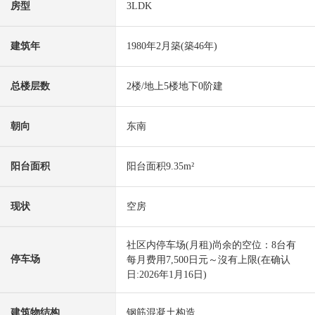
房型
3LDK
建筑年
1980年2月築(築46年)
总楼层数
2楼/地上5楼地下0阶建
朝向
东南
阳台面积
阳台面积9.35m²
现状
空房
社区内停车场(月租)尚余的空位：8台有
停车场
每月费用7,500日元～沒有上限(在确认
日:2026年1月16日)
建筑物结构
钢筋混凝土构造