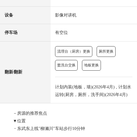
设备
影像对讲机
停车场
有空位
流理台（厨房）更换
厕所更换
盥洗台交换
地板更换
翻新⁄翻新
计划内装(地板，墙)(2026年4月) , 计划水
运转(厨房，厕所，洗手间)(2026年4月)
－房源的推荐焦点
▼位置
・东武东上线"柳濑川"车站步行10分钟