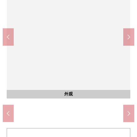
peamoru(约450m)
柳濑川站前专营商店街"peamoru"是起因于居住地的志木New Town
doragguseimusu柳濑川商店(约700m)
医疗法人惠爱会惠爱医院(约1110m)
Lawson志木New Town店(约300m)
峰会商店柳濑川站前店(约650m)
志木市立志木第4小学(约100m)
志木市立志木第2中学(约350m)
邸宅近邻公园(约360m)
里面的商店街。
公共汽车
停车场
外观
客厅
客厅
客厅
厨房
厨房
厨房
室内
收纳
室内
收纳
室内
收纳
洗脸
厕所
门口
门口
阳台
风景
风景
外观
外观