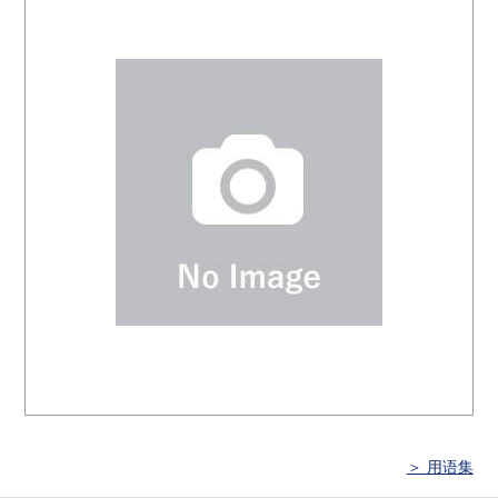
＞ 用语集