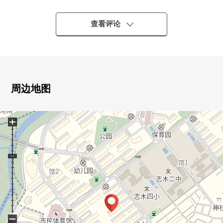
▼Mansion的特徴
・宠物饲养可(有饲养细则)
查看评论
・有来客时便利的监视器的内部对讲机
▼房间的特徴
・能来往于3个房间的宽敞的阳台
・阳光在适合东南的阳台良好
周边地图
・适合西北的服务阳台约2.96平米
・面向阳台的亮的西式房间
+
・约15.3张塌塌米宽敞的生活
▼设备
・附带能减轻家务的负担的餐具冲洗烘干机
・1具在洗涤槽周围感觉清醒的出示的净水器型栓
・有全居室收纳
▼翻新内容(2026年4月实施)
−
[全部已换新、换新]