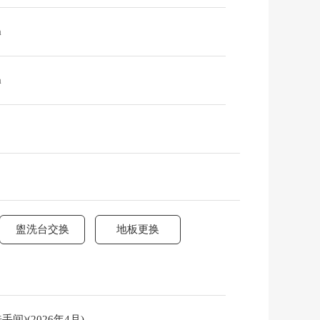
m
m
盥洗台交换
地板更换
)(2026年4月)