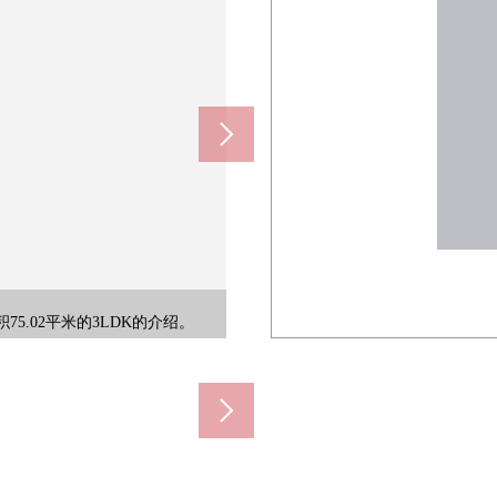
)
店街，现在也用武藏野的外貌留下来
特快停靠车站到池袋交通便捷。另
m)
5.02平米的3LDK的介绍。
，沙池是设备准备的公园。
。該当住戸正在3楼做所在。
，是有便利性的车站。
0m)
m)
0m)
m)
m)
好。