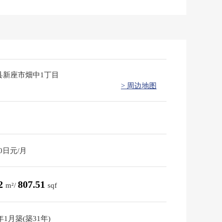
县新座市畑中1丁目
> 周边地图
30日元/月
02
807.51
m²/
sqf
5年1月築(築31年)