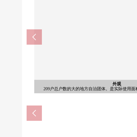
朝霞台站南口(约3310m
新座站(约2450m)
JR武藏野线"新座"车站是在车站前有饮食店以及商
东武东上线"朝霞台"车站急往，是快速快车，川越
畑中儿童快乐园(约550
共有部分
停车场
外观
外观
外观
入口
外观
209户总户数的大的地方自治团体。是实际使用面积7
秋千，跷跷板，滑梯，云梯，单杠，锁定玩具
是钢筋混凝土构造，12层楼地上的Mansion
外，在武藏野线"北朝霞"车站也可以换乘
ＯＫ新座野火止商店(约44
新座市立新座中学(约1580
SUGI药品新座商店(约51
新座市立第4小学(约1720
新座内科肚子诊所(约990
在3楼的房间，风景良
的市镇的车站。
公共汽车
共有部分
其他当地
停车场
室内
室内
室内
室内
室内
室内
室内
厨房
厨房
厨房
厨房
洗脸
洗脸
厕所
门口
收纳
室内
室内
室内
室内
入口
外观