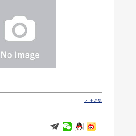
＞ 用语集