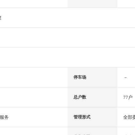
建
－
停车场
77户
总户数
服务
全部
管理形式