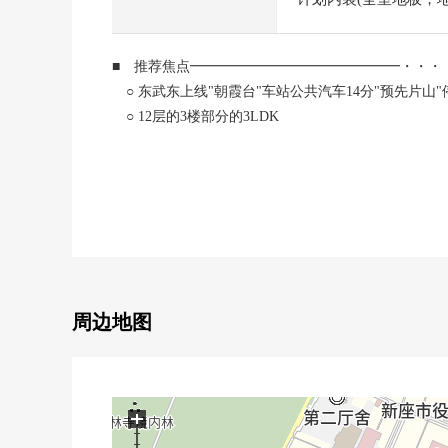
■ 推荐焦点━━━━━━━━━━━━━━━・・・
○ 东武东上线"朝霞台"车站公共汽车14分"预先片山"
○ 12层的3楼部分的3LDK
○ 实际使用面积75.02平米
○ 阳台面积8.81平米
○ 步行范围以内有生活设施
○ 适合东南的阳光、眺通風良好
○ 存储空间充实
0宠物需讨论可(有特殊规则)
■ 翻新实施(2026年4月完毕)━━━━━━━━━━
周边地图
○ Cross所有房间换新
○ 地板换新
○ 整体卫浴交换
○ 组合厨房交换
+
○ 盥洗台交换