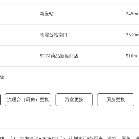
新座站
2450
朝霞台站南口
3310
SUGI药品新座商店
510m
板
流理台（厨房）更换
浴室更换
厕所更换
，门，室内清洁)(2026年4月) , 计划水运转(厨房，浴室，厕所，洗手间