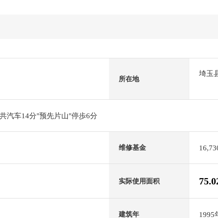
埼玉
所在地
汽车14分"预先片山"停歩6分
16,7
维修基金
75.
实际使用面积
199
建筑年