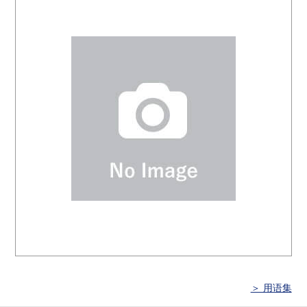
＞ 用语集