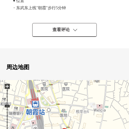
▼位置
・东武东上线"朝霞"步行5分钟
▼Mansion的特徴
・平成7年築的新防震标准Mansion
查看评论
・可饲养宠物（有规定）
▼房间的特徴
・横跨3个房间的宽大的阳台
・有约2.5m的天花板高度，有开放感觉的居室
周边地图
▼翻新内容(2026年7月完毕)
+
[交换]
・附带洗碗机的组合厨房
・盥洗台
・暖气换气干燥机在的整体卫浴
・温水冲洗功能在的厕所
・再加热功能在的热水供应器