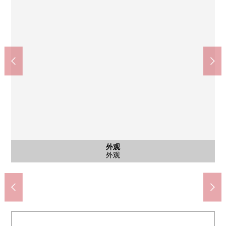
外观
入口
其他
外观
外观
doragguseimusu朝霞站前店(约320m)
朝霞市政府朝霞站前办事处(约280m)
医疗法人寿鹤会菅野医院(约1330m)
THE BIG-A朝霞仲町商店(约270m)
全家便利店朝霞站东口店(约320m)
朝霞市立朝霞第4中学(约1010m)
7-Eleven朝霞站南口店(约510m)
朝霞市立朝霞第8小学(约850m)
东武店朝霞商店(约500m)
白天儿科门诊(约490m)
朝霞邮局(约840m)
黎明公园(约220m)
外观
入口
名牌
外观
外观