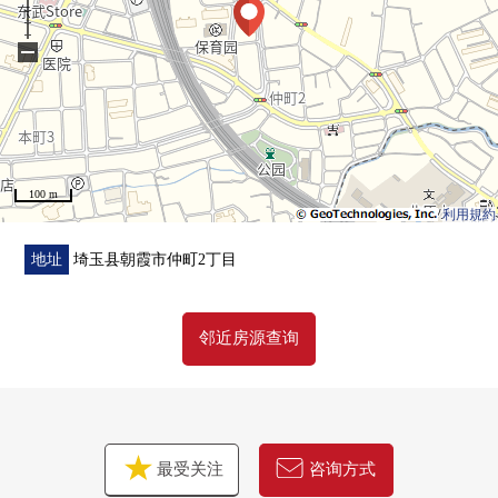
[换新]
−
・地板·层瓷砖
・Cross
・门
・供水管、排水管(室内一侧)
100 m
[其他]
利用規約
・空调1套NEW设置，
・室内清洁
地址
埼玉县朝霞市仲町2丁目
▼周边环境
邻近房源查询
・在周围，多数有便利设施，便于每天的购物
■在找想要的家方面给予帮助的━━━━━・・・
房源的详细、需讨论是如有意向，请跟我们联系。
最受关注
咨询方式