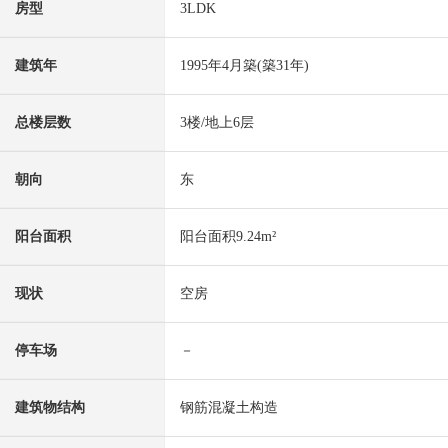
房型
3LDK
建筑年
1995年4月築(築31年)
总楼层数
3楼/地上6层
朝向
东
阳台面积
阳台面积9.24m²
现状
空房
停车场
－
建筑物结构
钢筋混凝土构造