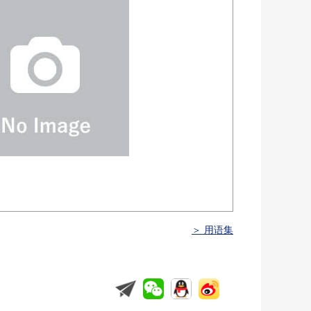
＞ 用语集