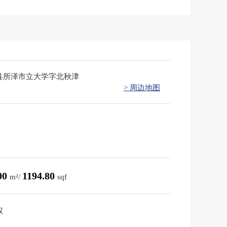
县所泽市立大学字北秋津
> 周边地图
00
1194.80
m²/
sqf
权