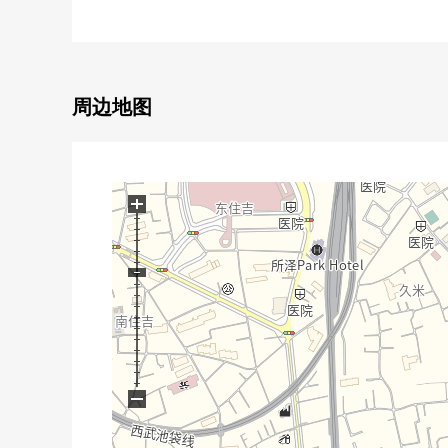
○ 约33.57坪的整形地
○ 每前面道路约6m有开放感觉
○ 能使用3线路3车站
○ 在周围，绿多，并且居住环境良好
○ 备有生活便利设施的居住环境
周边地图
○ 到小学步行10分钟的范围以内
■ 从负责人一句话━━━━━━━━━・・・・・
○ 也把周边环境以及周边施设合起来，不仅本房源而
+
○ 本房屋购置时出现的各项费用、住宅贷款利用时的
制作记载的资金计划表吧。
○ 也一共接受移动(重新购买)需讨论。
○ 想要参观的顾客敬请垂询到负责早熟。
−