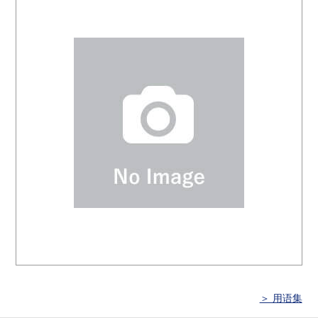
＞ 用语集