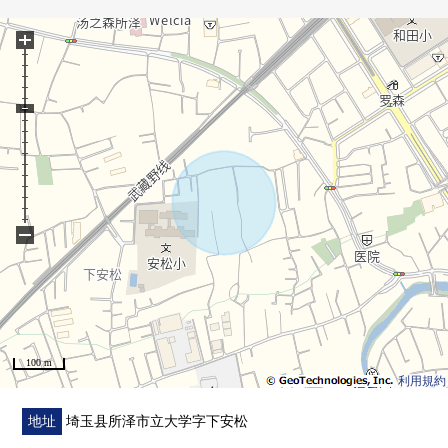
○ 温水冲洗功能在的马桶座(1F、2F)
+
○ 附带TV监视器的内部对讲机
○ 全窗复数层玻璃
○ 门口电子锁
■ 从负责人一句话━━━━━━━━━・・・・・
○ 也把周边环境以及周边施设合起来，不仅本房源而且，
做向导吧。
○ 也一共接受移动(重新购买)需讨论。
−
○ 想要参观的顾客敬请垂询到负责早熟。
100 m
利用規約
地址
埼玉县所泽市立大学字下安松