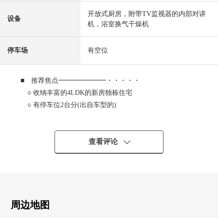
开放式厨房，附带TV监视器的内部对讲
设备
机，浴室换气干燥机
停车场
有空位
■ 推荐焦点━━━━━━━・・・・・
○ 收纳丰富的4LDK的新房独栋住宅
○ 有停车位2台分(出自车型的)
○ 宽敞的LDK(约18张塌塌米)
○ 厨房天花板吊頂
○ 备有生活便利设施的居住环境
查看评论
■ 设备・设计━━━━━━━━━・・・・・
○ 与家族的会话兴奋起来的开放式厨房
○ 缩短要洗的东西的时间！有内装的洗碗机
○ 浴室暖气烘干机
周边地图
○ 时尚的盥洗台