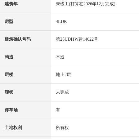
建筑年
未竣工(打算在2026年12月完成)
房型
4LDK
建筑确认号码
第25UDI1W建14022号
构造
木造
层楼
地上2层
现状
未完成
停车场
有
土地权利
所有权