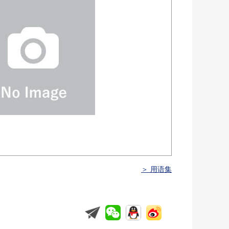
＞ 用语集