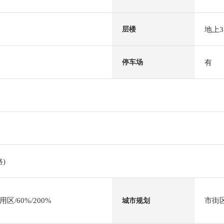
地上
层楼
有
停车场
)
/60%/200%
市街
城市规划