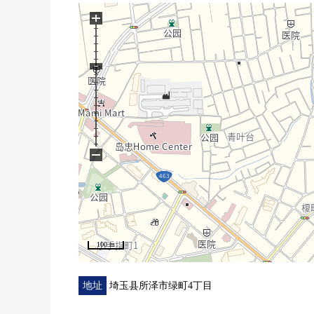
▼设备
+
・客厅和有一体感的开放式厨房
・附带也便于雨天的洗衣的浴室烘干机
・便于打扫的有淋浴的盥洗台
・在厕所，附带舒适的温水冲洗马桶座
・地板下边收纳(厨房)、餐具室
鞋柜有
・有收纳力的高的步入式衣帽间
−
・在绝热性杰出的复数层玻璃
・光照在南向曝光面阳台良好
▼周边环境
・到北小学步行6分钟(约480m)
・到西友新所泽商店步行10分钟(约740m)
100 m
■ 在找想要的家方面给予帮助的━━━━━・・・
地址
埼玉县所泽市绿町4丁目
房源的详细、需讨论是如有意向，请跟我们联系。