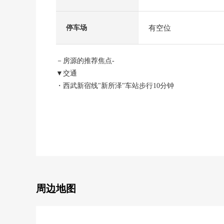
有空位
停车场
－房源的推荐焦点-
▼交通
・西武新宿线"新所泽"车站步行10分钟
▼独栋住宅的特徴
・土地面积68.72平米
・建筑面积115.14平米
・2026年5月築的新房独栋住宅3阶建
・汽车空间有(车型限制有)
▼房间的特徴
周边地图
・培养交流的客厅楼梯有的4LDK
・容易把打扫换成的全室木地板式样