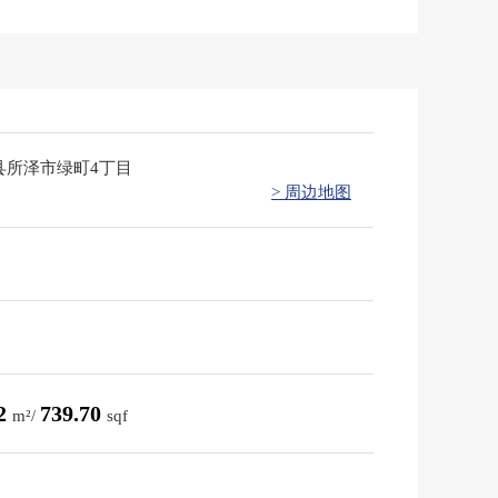
县所泽市绿町4丁目
> 周边地图
72
739.70
m²/
sqf