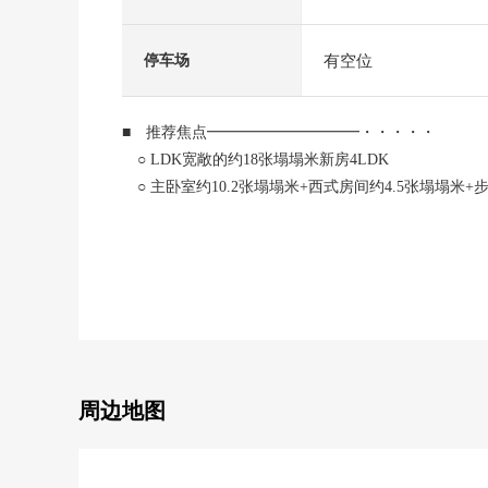
有空位
停车场
■ 推荐焦点━━━━━━━━━━・・・・・
○ LDK宽敞的约18张塌塌米新房4LDK
○ 主卧室约10.2张塌塌米+西式房间约4.5张塌塌米+
○ 全部电化×电磁炉使用
考虑安全性和易用性的厨房
○ 步入式鞋柜，步入式衣帽间
收纳丰富的房型
○ 间壁能支持(4LDK→5LDK) ※另外需要费用
○ 全居室2面采光设计
○ 2个地方阳台
○ 3台停车可(出自车型的)
周边地图
○ 位于清静的住宅区
■ 从负责人一句话━━━━━━━━━・・・・・