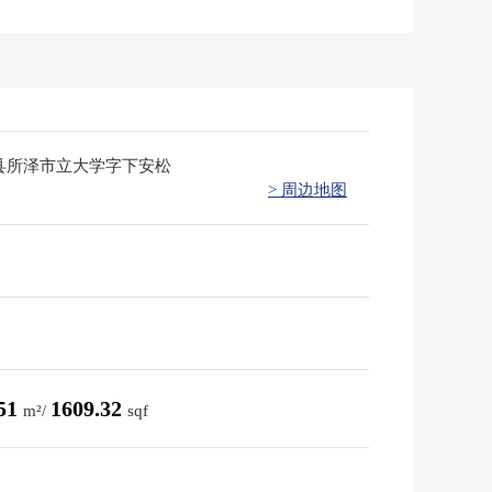
县所泽市立大学字下安松
> 周边地图
.51
1609.32
m²/
sqf