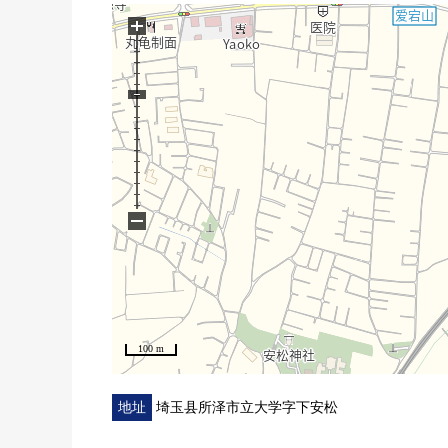
○ 也把周边环境以及周边施设合起来，不仅本房源而
+
○ 买房时的各项费用、月的偿还计划制作资金计划书
○ 也一共接受移动(重新购买)需讨论。
○ 想要参观的顾客敬请垂询到负责早熟。
−
100 m
地址
埼玉县所泽市立大学字下安松