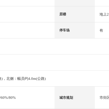
地上
层楼
有
停车场
路)，北侧：幅员约4.0m(公路)
0%/80%
市街
城市规划