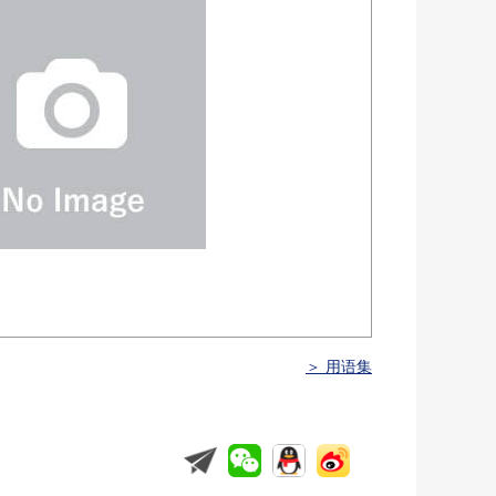
＞ 用语集