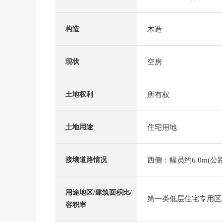
木造
构造
空房
现状
所有权
土地权利
住宅用地
土地用途
西侧：幅员约6.0m(公
接壤道路情况
用途地区/建筑面积比/
第一类低层住宅专用区/6
容积率