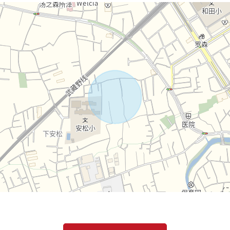
且，做向导吧。
。