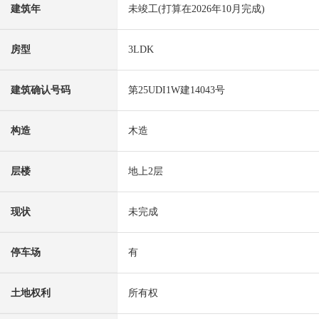
建筑年
未竣工(打算在2026年10月完成)
房型
3LDK
建筑确认号码
第25UDI1W建14043号
构造
木造
层楼
地上2层
现状
未完成
停车场
有
土地权利
所有权