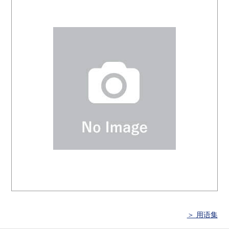
＞ 用语集