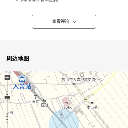
○ 约19.7张塌塌米LDK的3LDK
○ 在周游流迹线考虑家务流迹线的房型
○ 备有生活便利设施的居住环境
查看评论
○ 给生活的舒适度上色的充实的设备・设计
■ 设备・设计━━━━━━━━━━・・・・・
○ 附带净水器的组合厨房(人造大理石使用)
○ 浴室暖气换气干燥机
周边地图
○ 温水冲洗马桶座(1F、2F)
○ 步入式衣帽间
+
○ 地板下边收纳
○ 洗发水化妆台
○ 附带电视监视器的内部对讲机
○ 24小时换气系统
■ 从负责人一句话━━━━━━━━━・・・・・
○ 也把周边环境以及周边施设合起来，不仅本房源而且，