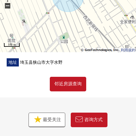
做向导吧。
−
○ 制作记载本房屋购置时出现的各项费用、住宅贷款利用
时间的月的偿还例的资金计划表吧。
○ 也一共接受移动(重新购买)需讨论。
○ 想要参观的顾客敬请垂询到负责早熟。
100 m
利用規約
地址
埼玉县狭山市大字水野
邻近房源查询
最受关注
咨询方式