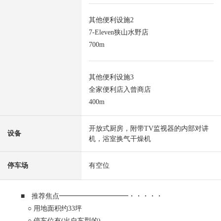
其他便利设施2
7-Eleven狭山水野店
700m
其他便利设施3
全家便利店入曾商店
400m
开放式厨房，附带TV监视器的内部对讲
设备
机，浴室换气干燥机
停车场
有空位
■ 推荐焦点━━━━━━━━━━・・・・・
○ 用地面积约33坪
○ 停车位有(出自车型的)