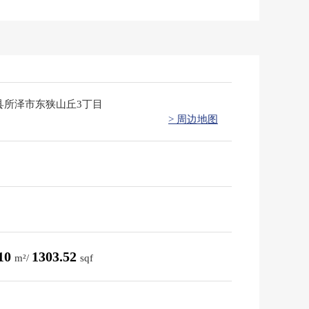
县所泽市东狭山丘3丁目
> 周边地图
.10
1303.52
m²/
sqf