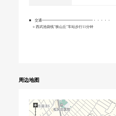
■ 交通━━━━━━━━━━━━━━・・・・・
○ 西武池袋线"狭山丘"车站步行11分钟
■ 推荐焦点━━━━━━━━━━・・・・・
○ 有采用机会提高天花板的开放感觉的约17.25张塌塌
○ 面向南侧道路的位置
○ 步入式衣帽间或者地板下边收纳收纳丰富
○ 两面派采光的亮的房型
○ 在2楼，阳台
○ 有电视监视器的内部对讲机
周边地图
○ 备有生活便利设施的居住环境
○ 有汽车空间2台(出自车型的)
○ 到小学、中学步行10分钟的范围以内
+
■ 从负责人一句话━━━━━━━━━・・・・・