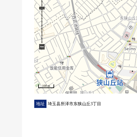
○ 也把周边环境以及周边施设合起来，不仅本房源而
○ 本房屋购置时出现的各项费用、住宅贷款利用时的
制作记载的资金计划表吧。
○ 也一共接受移动(重新购买)需讨论。
○ 想要参观的顾客敬请垂询到负责早熟。
−
100 m
地址
埼玉县所泽市东狭山丘3丁目