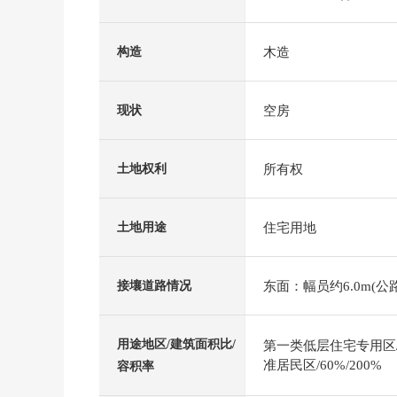
木造
构造
空房
现状
所有权
土地权利
住宅用地
土地用途
东面：幅员约6.0m(公
接壤道路情况
用途地区/建筑面积比/
第一类低层住宅专用区/5
准居民区/60%/200%
容积率