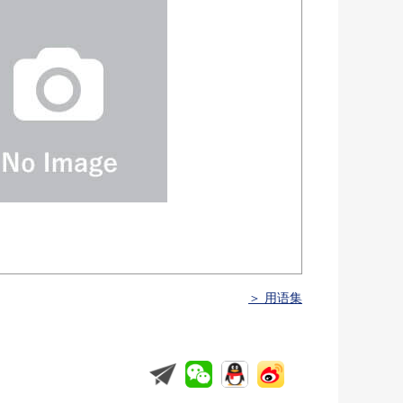
＞ 用语集