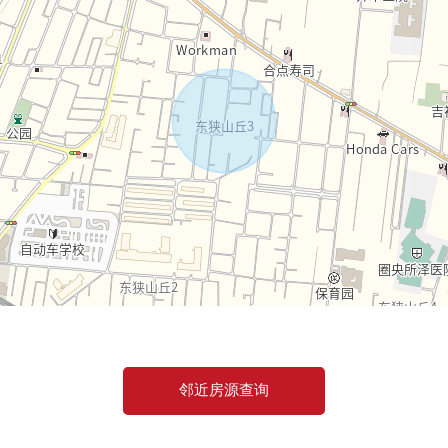
且，做向导吧。
月的偿还例
邻近房源查询