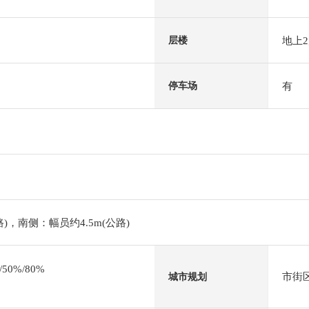
地上
层楼
有
停车场
路)，南侧：幅员约4.5m(公路)
0%/80%
市街
城市规划