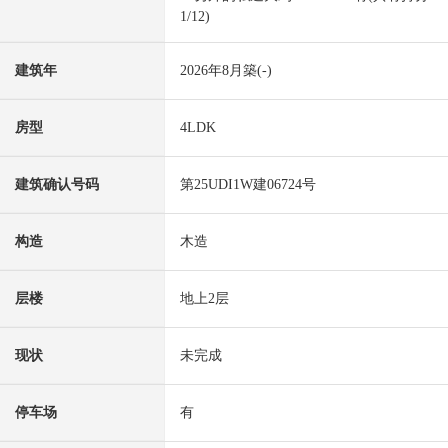
1/12)
建筑年
2026年8月築(-)
房型
4LDK
建筑确认号码
第25UDI1W建06724号
构造
木造
层楼
地上2层
现状
未完成
停车场
有