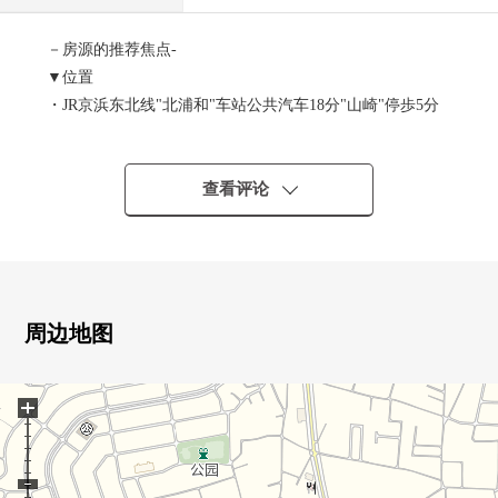
－房源的推荐焦点-
▼位置
・JR京浜东北线"北浦和"车站公共汽车18分"山崎"停歩5分
▼建筑物的特徴
・木造2阶建、4LDK新房住宅
查看评论
・附带来客时便利的TV监视器的内部对讲机
・有停车位2台分(车型限制有)
▼房间的特徴
・明亮地在通风方面用LDK两面派采光优秀的空间
周边地图
・有超过6张塌塌米舒适的空间
・宁静的气氛的日式西式客房
+
▼设备
・1具净水器型淋浴栓
・顺利会出入的门口电子锁