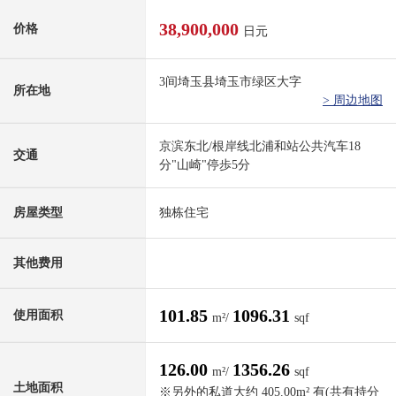
38,900,000
价格
日元
3间埼玉县埼玉市绿区大字
所在地
> 周边地图
京滨东北/根岸线北浦和站公共汽车18
交通
分"山崎"停歩5分
房屋类型
独栋住宅
其他费用
101.85
1096.31
使用面积
m²/
sqf
126.00
1356.26
m²/
sqf
土地面积
※另外的私道大约 405.00m² 有(共有持分