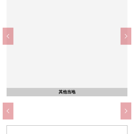
新鲜市场TOP bibamoru埼玉新都心商店(约910m)
7-Eleven埼玉上木崎2丁目商店(约290m)
Lawson埼玉领土家7丁目商店(约450m)
松本清浦和上木崎商店(约330m)
杉药房浦和上木崎商店(约580m)
上木崎大光叶榉树公园(约260m)
Yaoko浦和上木崎商店(约580m)
埼玉市立大原中学(约1500m)
埼玉市立针谷小学(约810m)
浦和上木崎邮局(约530m)
含有前面道路的外观
含有前面道路的外观
含有前面道路的外观
其他当地
土地照片