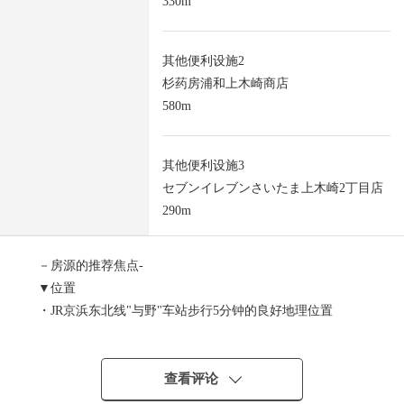
330m
其他便利设施2
杉药房浦和上木崎商店
580m
其他便利设施3
セブンイレブンさいたま上木崎2丁目店
290m
－房源的推荐焦点-
▼位置
・JR京浜东北线"与野"车站步行5分钟的良好地理位置
・在步行10分钟的范围以内生活便利设施充实
▼土地的特徴
查看评论
・用地面积58.05平米(约17.56坪)