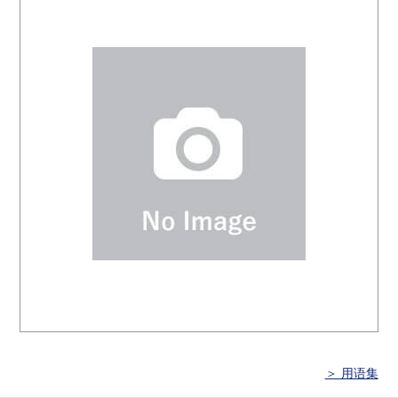
＞ 用语集