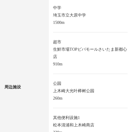
中学
埼玉市立大原中学
1500m
超市
生鮮市場TOPビバモールさいたま新都心
店
910m
公园
周边施设
上木崎大光叶榉树公园
260m
其他便利设施1
松本清浦和上木崎商店