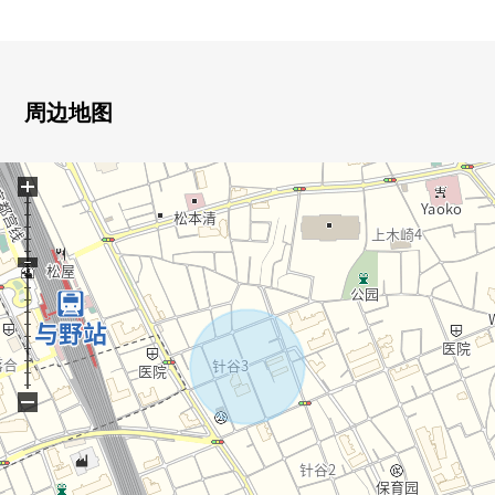
・在有建筑条件的待售土地，没有
能在喜欢的House厂商建造
・城市煤气，本排水区域
・更地交付
周边地图
■ 在找想要的家方面给予帮助的━━━━━・・・
+
房源的详细、需讨论是如有意向，请跟我们联系。
−