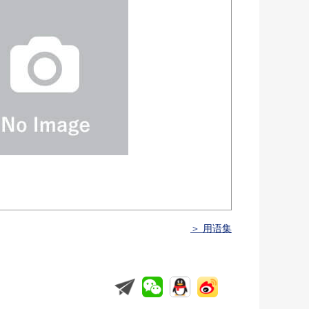
＞ 用语集