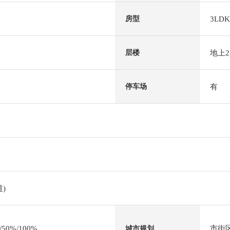
3LDK
房型
地上
层楼
有
停车场
)
0%/100%
市街
城市规划