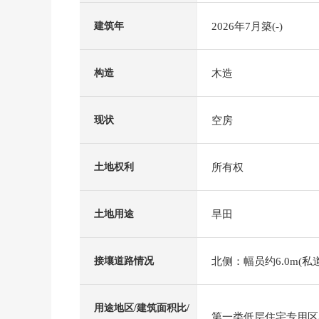
2026年7月築(-)
建筑年
木造
构造
空房
现状
所有权
土地权利
旱田
土地用途
北侧：幅员约6.0m(私道
接壤道路情况
用途地区/建筑面积比/
第一类低层住宅专用区/5