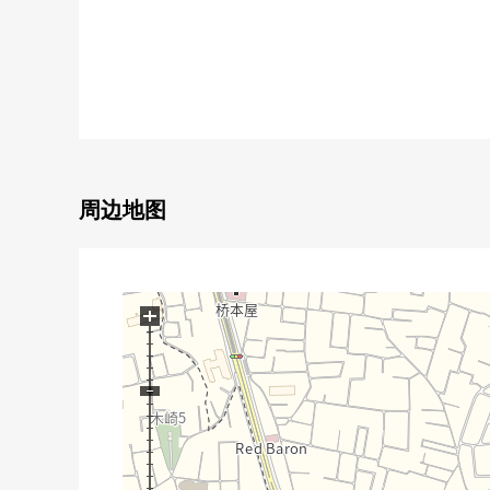
・前面道路是车的进出容易约6.0m花的区划
▼特徴
・木造2阶建3LDK，全3栋的街区
・在约17.3张塌塌米LDK有舒适的LDK
・也在约7.7张塌塌米西式房间备有WIC，各室收纳
▼设备
周边地图
・与家族的会话兴奋起来的开放式厨房
・有在雨天得救的浴室烘干机的整体卫浴
▼周边环境
+
・MAMMY MART 3间山崎商店步行9分钟(约670m)
・在原的前面的公园步行11分钟(约810m)
・埼玉市立3间小学步行20分钟(约1600m)
■ 在找想要的家方面给予帮助的━━━━━・・・
房源的详细、需讨论是如有意向，请跟我们联系。