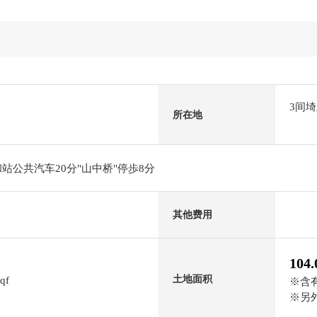
3间
所在地
站公共汽车20分"山中桥"停歩8分
其他费用
104
土地面积
sqf
※含有
※另外