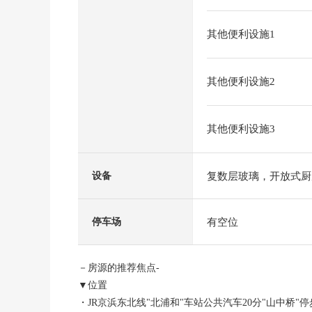
其他便利设施1
其他便利设施2
其他便利设施3
复数层玻璃，开放式厨
设备
有空位
停车场
－房源的推荐焦点-
▼位置
・JR京浜东北线"北浦和"车站公共汽车20分"山中桥"停