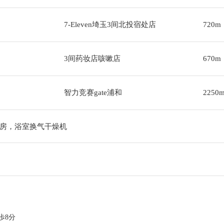
7-Eleven埼玉3间北投宿处店
720m
3间药妆店咳嗽店
670m
智力竞赛gate浦和
2250
房，浴室换气干燥机
歩8分