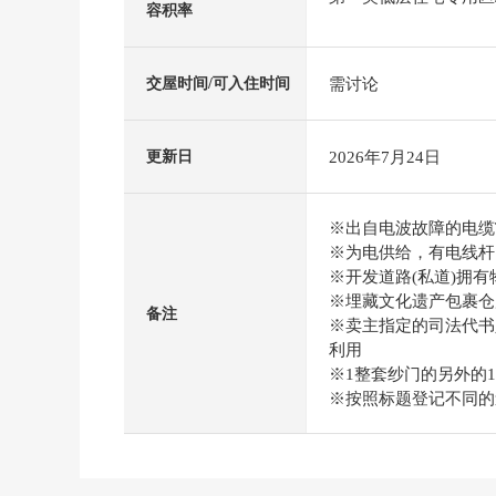
容积率
需讨论
交屋时间/可入住时间
2026年7月24日
更新日
※出自电波故障的电缆
※为电供给，有电线杆
※开发道路(私道)拥有物1
※埋藏文化遗产包裹仓
备注
※卖主指定的司法代书
利用
※1整套纱门的另外的165
※按照标题登记不同的道路